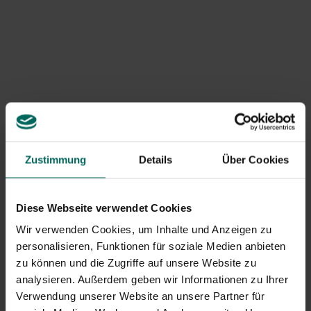
stornieren wir den betroffenen Artikel oder die gesamte
Bestellung und erstatten den Betrag zurück. Sobald wir
eine Bestätigung von unserem Logistikpartner über den
Lagermangel erhalten, sorgen wir dafür, dass die
Rückerstattung automatisch organisiert wird.
Ich habe ein Produkt zurückgesendet – wann erhalte
ich eine Rückerstattung?
Die Bearbeitung von Rücksendungen kann derzeit etwas
länger dauern, jedoch werden alle Rückerstattungen
korrekt abgewickelt.
Zustimmung
Details
Über Cookies
Diese Webseite verwendet Cookies
Wir verwenden Cookies, um Inhalte und Anzeigen zu
personalisieren, Funktionen für soziale Medien anbieten
zu können und die Zugriffe auf unsere Website zu
analysieren. Außerdem geben wir Informationen zu Ihrer
Verwendung unserer Website an unsere Partner für
Füllen Sie das Formular aus