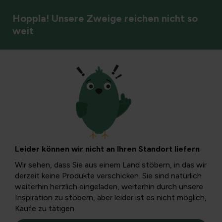
Hoppla! Unsere Zweige reichen nicht so
weit
Kontaktieren Sie
uns
Leider können wir nicht an Ihren Standort liefern
Wir sehen, dass Sie aus einem Land stöbern, in das wir
derzeit keine Produkte verschicken. Sie sind natürlich
Unser Kundenservice ist derzeit beschäftigt wegen
weiterhin herzlich eingeladen, weiterhin durch unsere
verzögerter Bestellungen und Lagerproblemen. Daher
Inspiration zu stöbern, aber leider ist es nicht möglich,
beträgt unsere Reaktionszeit 2 bis 3 Tage. Um alles
so
Käufe zu tätigen.
effizient wie möglich nachzuverfolgen, ist telefonischer
Kontakt vorübergehend nicht möglich.