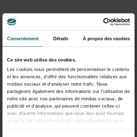
tournesols en floraison. Une touche de lilas ou de violet
peut être ajoutée pour refroidir tout le jaune.
Tendance estivale
Cet été, laissez-vous surprendre par la tendance verte «
Consentement
Détails
À propos des cookies
New Frontiers » où les plantes ont un aspect futuriste.
En termes pratiques, cela signifie que la combinaison de
plante et pot crée un aspect technique mais convivial.
Ce site web utilise des cookies.
Pensez à l’utilisation de matériaux transparents et à
Les cookies nous permettent de personnaliser le contenu
l’utilisation fréquente du blanc. Le jaune, le lilas ou le
et les annonces, d'offrir des fonctionnalités relatives aux
violet sont des couleurs d’accent. Il est important que
médias sociaux et d'analyser notre trafic. Nous
l’ensemble paraisse propre et frais. Par exemple, placez
des tournesols en pot dans une boîte à piles en verre et
partageons également des informations sur l'utilisation de
utilisez des granulés décoratifs violets. Ou combinez les
notre site avec nos partenaires de médias sociaux, de
tournesols en pot avec des floraisons violettes pour un
publicité et d'analyse, qui peuvent combiner celles-ci
effet futuriste.
avec d'autres informations que vous leur avez fournies
ou qu'ils ont collectées lors de votre utilisation de leurs
services.