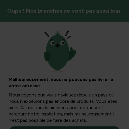
Oups ! Nos branches ne vont pas aussi loin
Plantes ornementales
Sunsation :
Tournesol en pot
Malheureusement, nous ne pouvons pas livrer à
votre adresse
pour un été joyeux
Nous voyons que vous naviguez depuis un pays où
nous n’expédions pas encore de produits. Vous êtes
bien sûr toujours le bienvenu pour continuer à
Le pot de tournesol 'Sunsation' est idéal pour un balcon,
parcourir notre inspiration, mais malheureusement il
une terrasse ou un intérieur. La Sunsation reste
n’est pas possible de faire des achats.
compacte avec environ 40 centimètres de hauteur.