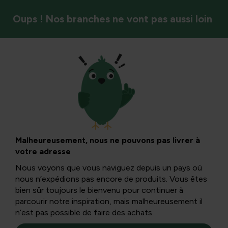
Oups ! Nos branches ne vont pas aussi loin
Plantes ornementales
Sunsation :
Tournesol en pot
Malheureusement, nous ne pouvons pas livrer à
votre adresse
pour un été joyeux
Nous voyons que vous naviguez depuis un pays où
nous n’expédions pas encore de produits. Vous êtes
bien sûr toujours le bienvenu pour continuer à
Le pot de tournesol 'Sunsation' est idéal pour un balcon,
parcourir notre inspiration, mais malheureusement il
une terrasse ou un intérieur. La Sunsation reste
n’est pas possible de faire des achats.
compacte avec environ 40 centimètres de hauteur.