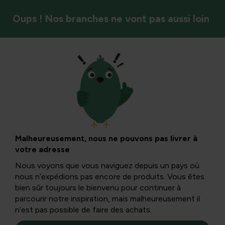
Oups ! Nos branches ne vont pas aussi loin
Légumes
Comment préparer
vos propres
Malheureusement, nous ne pouvons pas livrer à
votre adresse
tomates séchées au
Nous voyons que vous naviguez depuis un pays où
nous n’expédions pas encore de produits. Vous êtes
four
bien sûr toujours le bienvenu pour continuer à
parcourir notre inspiration, mais malheureusement il
n’est pas possible de faire des achats.
De nombreux types de tomates séchées au soleil sont