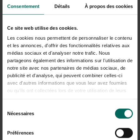
Scheer nu niet alle gedroogde tomaten over dezelfde
Consentement
Détails
À propos des cookies
kam, er worden wel geïmporteerde soorten verkocht die
effectief zongedroogd zijn.
Maar door ze zelf te maken is het mogelijk om een extra
Ce site web utilise des cookies.
toets aan uw gerecht te geven, vandaar dit recept.
Les cookies nous permettent de personnaliser le contenu
et les annonces, d'offrir des fonctionnalités relatives aux
médias sociaux et d'analyser notre trafic. Nous
partageons également des informations sur l'utilisation de
notre site avec nos partenaires de médias sociaux, de
Soorten tomaten
publicité et d'analyse, qui peuvent combiner celles-ci
Om te starten hebben we natuurlijk de juiste tomaten
avec d'autres informations que vous leur avez fournies
nodig. Kies daarom voor de wat kleinere en vlezige
ou qu'ils ont collectées lors de votre utilisation de leurs
tomaten. Maar het lukt ook met andere soorten
services.
tomaten.
Sélection
Probeer tomaten te gebruiken die ongeveer dezelfde
Nécessaires
du
grootte hebben zodat ze ongeveer op hetzelfde
consentement
ogenblik klaar zijn. Het uiteindelijke resultaat moet droog
zijn, maar niet te knapperig of verbrand. Binnenin mag zo
Préférences
goed of geen vocht meer zitten om bacteriegroei te