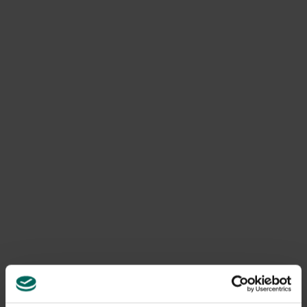
Zongedroogde versus gedroogde tomaten
Hoewel op vele potjes in de supermarkt aangegeven
staat “zongedroogde tomaten” is dit in vele gevallen niet
zo omdat er maar weinig klimaten zijn waarin dit ook
effectief een goed resultaat geeft. Vandaar dat in vele
gevallen de “zongedroogde tomaten” uit de oven komen.