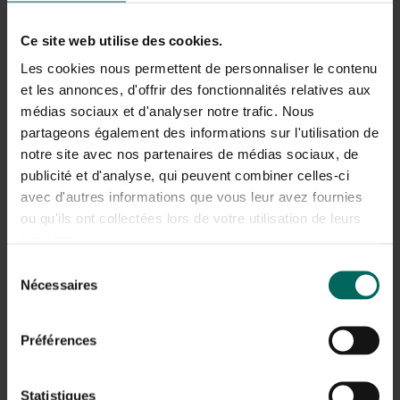
Avec un peu de pratique et le choix des bons fruits ou
légumes, vous pouvez rapidement préparer un plat
Ce site web utilise des cookies.
délicieux dans votre assiette. Mon préféré est les
Les cookies nous permettent de personnaliser le contenu
spaghettis à la courgette. Avec une bonne sauce et un
et les annonces, d'offrir des fonctionnalités relatives aux
bon assaisonnement, je pense que c’est au moins aussi
médias sociaux et d'analyser notre trafic. Nous
savoureux que les spaghettis traditionnels. Il suffit de
goûter !
partageons également des informations sur l'utilisation de
notre site avec nos partenaires de médias sociaux, de
Voici une recette à essayer :
publicité et d'analyse, qui peuvent combiner celles-ci
avec d'autres informations que vous leur avez fournies
ou qu'ils ont collectées lors de votre utilisation de leurs
services.
Sélection
Nécessaires
du
consentement
Préférences
Statistiques