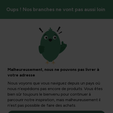
Oups ! Nos branches ne vont pas aussi loin
Fruits et baies
Augmentez votre
résistance avec des
Malheureusement, nous ne pouvons pas livrer à
votre adresse
baies de sureau
Nous voyons que vous naviguez depuis un pays où
nous n’expédions pas encore de produits. Vous êtes
bien sûr toujours le bienvenu pour continuer à
Les baies de sureau peuvent aider à renforcer votre
parcourir notre inspiration, mais malheureusement il
système immunitaire et prévenir les maladies. Vous
n’est pas possible de faire des achats.
pouvez lire plus de faits sur les personnes âgées ici.