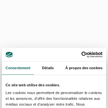
tous les amateurs de jardin et d’animaux.
Aide & infos
Rendre
Informations sur
Qui sommes-nous ?
l’expédition
OPTIONS DE PAIEMENT EN LIGNE
Consentement
Détails
À propos des cookies
© Conseils de jardinage
Démenti
Politique des cookies
Ce site web utilise des cookies.
Généralités
Politique de confidentialité
Les cookies nous permettent de personnaliser le contenu
et les annonces, d'offrir des fonctionnalités relatives aux
médias sociaux et d'analyser notre trafic. Nous