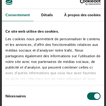
pastelkleur
De muskusroos komt oorspronkelijk uit Azië en behoort
Consentement
Détails
À propos des cookies
tot de struikrozen. De pastelkleurige bloemen zijn meestal
klein, enkel tot half gevuld en groeien in grote
bloempluimen. De pastelkleur van de bloemen verschilt per
Ce site web utilise des cookies.
soort : van roze, zachtroze, geel, abrikoos tot rood. De
Les cookies nous permettent de personnaliser le contenu
muskusroos groeit als struik en is ideaal voor gedeeltelijk
et les annonces, d'offrir des fonctionnalités relatives aux
schaduwrijke tuinen.
médias sociaux et d'analyser notre trafic. Nous
Tijdens de bloeiperiode van juni tot augustus kan je
partageons également des informations sur l'utilisation de
genieten van de typische, muskusachtige geur. Vooral de
notre site avec nos partenaires de médias sociaux, de
soort "Buff Beauty" heeft een bijzonder intense geur.
publicité et d'analyse, qui peuvent combiner celles-ci
Zoals bij de meeste rozen vormt de muskusroos in de
avec d'autres informations que vous leur avez fournies
herfst geen rozenbottels. De plant is heel resistent tegen
ou qu'ils ont collectées lors de votre utilisation de leurs
winter en vorst zolang ze beschermd wordt met jute of
services.
vlies.
Sélection
Nécessaires
3. Franse roos (Rosa Gallica) -
du
consentement