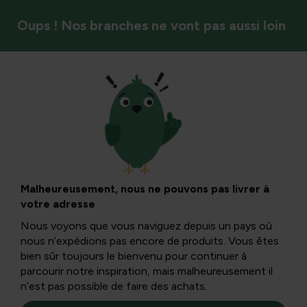
Oups ! Nos branches ne vont pas aussi loin
Plantes grimpantes et rosiers
Roses dans des
endroits semi-
Malheureusement, nous ne pouvons pas livrer à
votre adresse
ombragés
Nous voyons que vous naviguez depuis un pays où
nous n’expédions pas encore de produits. Vous êtes
bien sûr toujours le bienvenu pour continuer à
On trouve des rosiers dans presque tous les jardins et
parcourir notre inspiration, mais malheureusement il
sont assez exigeants. Mais quelles roses peut-on
n’est pas possible de faire des achats.
réellement planter dans des endroits semi-ombragés ?