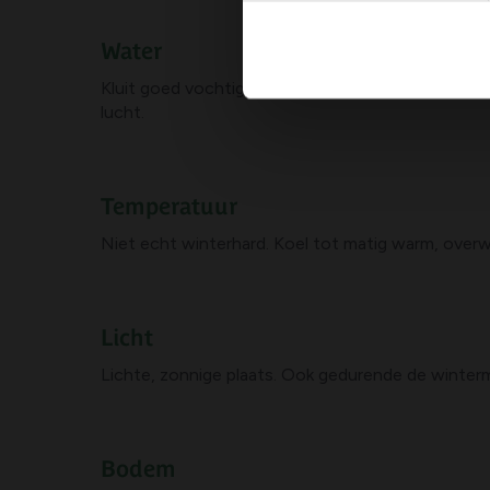
Water
Kluit goed vochtig houden, `s zomers volop water
lucht.
Temperatuur
Niet echt winterhard. Koel tot matig warm, overw
Licht
Lichte, zonnige plaats. Ook gedurende de winter
Bodem