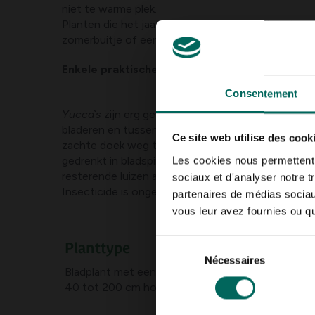
niet te warme plek.
Planten die het jaar rond binnen blijven zijn geba
zomerbuitje of een sproeibeurt onder een lauwe 
Enkele praktische tips voor het gebruik:
Consentement
Yucca`s
zijn erg gevoelig voor dop-, schild- en wol
bladeren en tussen de bladoksels. Verdelgen door
Ce site web utilise des cook
zachte doek weg te vegen of plat te drukken. Da
gedrenkt in bladspiritus, jenever of een andere al
Les cookies nous permettent d
resterende luizen aanpakken. De behandeling enige
sociaux et d'analyser notre t
Insecticide is ongeschikt, omdat die de hele plant v
partenaires de médias sociaux
vous leur avez fournies ou qu'
Sélection
Planttype
Nécessaires
du
Bladplant met een schubbige, houtige stam in t
consentement
40 tot 200 cm hoog, soms hoger. Min. 50 cm breed