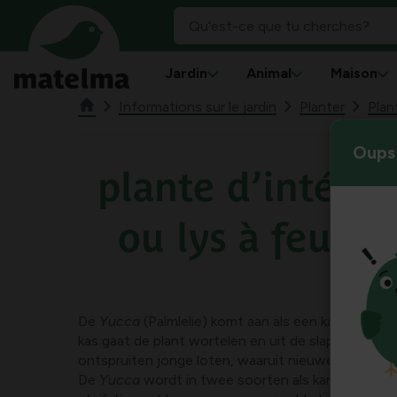
Jardin
Animal
Maison
Informations sur le jardin
Planter
Plan
Oups 
plante d’intérie
ou lys à feuille
De
Yucca
(Palmlelie) komt aan als een kale houten
kas gaat de plant wortelen en uit de slapende og
ontspruiten jonge loten, waaruit nieuwe bladhoof
De
Yucca
wordt in twee soorten als kamerplant 