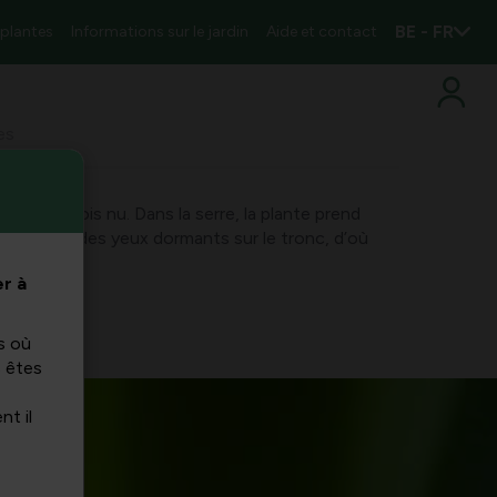
BE - FR
 plantes
Informations sur le jardin
Aide et contact
es
sue en bois nu. Dans la serre, la plante prend
poussent des yeux dormants sur le tronc, d’où
s.
r à
s où
s êtes
nt il