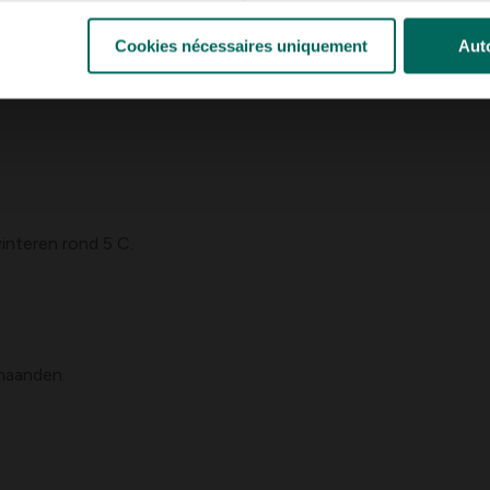
Cookies nécessaires uniquement
Auto
 geven zonder natte voeten. In de groei af en toe broezen. `s
interen rond 5 C.
maanden.