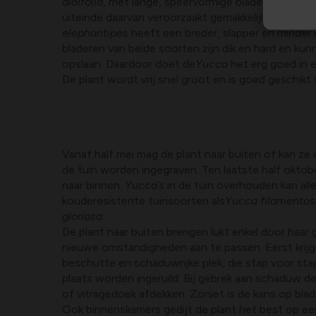
aloifolia
, met lange, speervormige bladeren. De s
uiteinde daarvan veroorzaakt gemakkelijk kwetsur
elephantipes
heeft een breder, slapper en minder g
bladeren van beide soorten zijn dik en hard en ku
opslaan. Daardoor doet de
Yucca
het erg goed in 
De plant wordt vrij snel groot en is goed geschikt
Vanaf half mei mag de plant naar buiten of kan ze 
de tuin worden ingegraven. Ten laatste half okto
naar binnen.
Yucca`s
in de tuin overhouden kan al
kouderesistente tuinsoorten als
Yucca filamentosa
gloriosa
.
De plant naar buiten brengen lukt enkel door haar g
nieuwe omstandigheden aan te passen. Eerst krijgt
beschutte en schaduwrijke plek, die stap voor sta
plaats worden ingeruild. Bij gebrek aan schaduw de
of vitragedoek afdekken. Zoniet is de kans op bla
Ook binnenskamers gedijt de plant het best op een