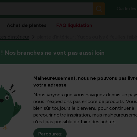
Guide des
Achat de plantes
FAQ liquidation
tes d’intérieur
plante d’intérieur : Yucca ou lys à feuilles faibl
! Nos branches ne vont pas aussi loin
Le Yucca ressemble à une mas
ur : Yucca
racine et de jeunes pousses 
poussent de nouvelles feuille
s faibles
Malheureusement, nous ne pouvons pas livre
votre adresse
Nous voyons que vous naviguez depuis un pay
nous n’expédions pas encore de produits. Vou
bien sûr toujours le bienvenu pour continuer à
 knuppel. In de warme
parcourir notre inspiration, mais malheureuseme
en op de stam
n’est pas possible de faire des achats.
den groeien.
aangeboden. De
Yucca
Parcourez