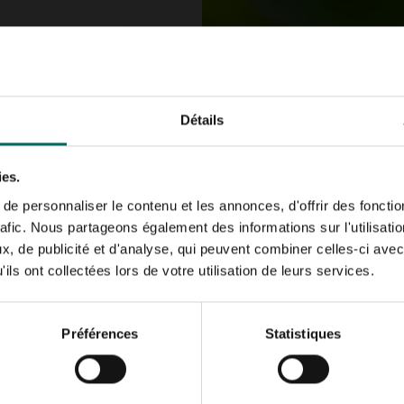
at met een warm, matig
douche.
Détails
luizen, op de jonge
 het gros met een
ies.
arna met een kwast
coholoplossing de
e personnaliser le contenu et les annonces, d'offrir des fonctio
 keren herhalen.
rafic. Nous partageons également des informations sur l'utilisati
ergiftigt.
, de publicité et d'analyse, qui peuvent combiner celles-ci avec
ils ont collectées lors de votre utilisation de leurs services.
Préférences
Statistiques
wee kamersoorten. Naast de groenbladige
Y. aloifolia
zijn er tw
, afhankelijk van het aantal scheuten. Geschikt als kuipplant