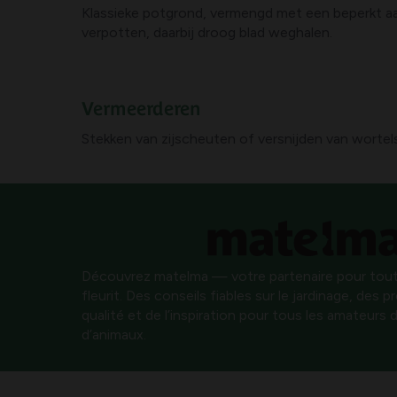
Klassieke potgrond, vermengd met een beperkt aan
verpotten, daarbij droog blad weghalen.
Vermeerderen
Stekken van zijscheuten of versnijden van wortel
Découvrez matelma — votre partenaire pour tout
fleurit. Des conseils fiables sur le jardinage, des 
qualité et de l’inspiration pour tous les amateurs d
d’animaux.