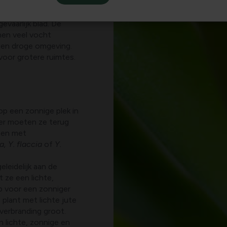
cherpe punt op het
en.
Y.
evaarlijk blad. De
nnen veel vocht
een droge omgeving.
 voor grotere ruimtes.
op een zonnige plek in
ber moeten ze terug
leen met
, Y. flaccia
of
Y.
eleidelijk aan de
 ze een lichte,
p voor een zonniger
 plant met lichte jute
dverbranding groot.
 lichte, zonnige en