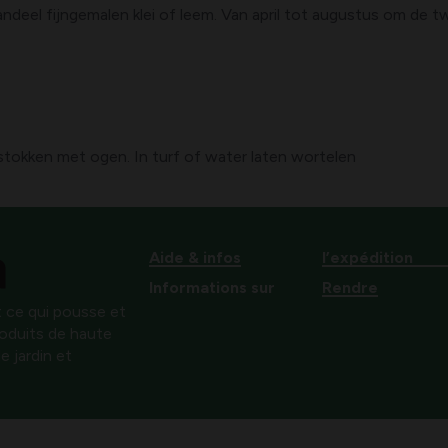
deel fijngemalen klei of leem. Van april tot augustus om de 
stokken met ogen. In turf of water laten wortelen
Aide & infos
l’expédition
Informations sur
Rendre
 ce qui pousse et
produits de haute
e jardin et