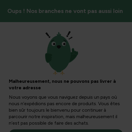
Oups ! Nos branches ne vont pas aussi loin
Arbres et arbustes
Les maladies
fongiques dans le
Malheureusement, nous ne pouvons pas livrer à
votre adresse
buis : reconnaître
Nous voyons que vous naviguez depuis un pays où
nous n’expédions pas encore de produits. Vous êtes
et combattre
bien sûr toujours le bienvenu pour continuer à
parcourir notre inspiration, mais malheureusement il
n’est pas possible de faire des achats.
Pendant les étés humides, toutes sortes de maladies