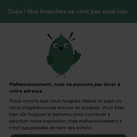
Oups ! Nos branches ne vont pas aussi loin
Élaguer
Plantation, taille,
propagation de
Malheureusement, nous ne pouvons pas livrer à
votre adresse
haies de troène,
Nous voyons que vous naviguez depuis un pays où
nous n’expédions pas encore de produits. Vous êtes
espèces
bien sûr toujours le bienvenu pour continuer à
parcourir notre inspiration, mais malheureusement il
n’est pas possible de faire des achats.
Troène ou ligustrum : haie de troène, troène de prune,