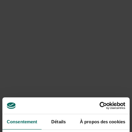
qui conserve bien ses feuilles même en hiver.
L’inconvénient d’une croissance rapide est qu’une haie
de troène doit également être taillée au moins trois fois
par an.
Les haies de troène sont de bons habitats pour les
oiseaux, ils aiment aussi manger les baies (ces baies sont
toxiques pour l’homme). Les haies sont également utiles
pour briser le vent et empêcher les regards indiscrets
d’entrer dans votre jardin.
Ce sont des plantes faciles, mais il faut s’assurer que le
soleil ne se pose pas directement sur les radics, elles ne
supportent vraiment pas ça.
Ils poussent dans n’importe quel sol et tolèrent l’air
industriel.
Si vous marchez près d’une haie de troène pendant la
période de floraison, vous remarquerez un agréable
parfum floral. Les fleurs blanches répandaient un parfum
envahissant. Après la floraison, des baies noires
apparaissent.
Consentement
Détails
À propos des cookies