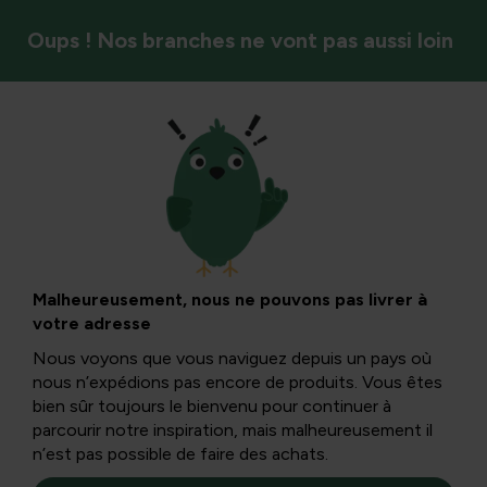
Oups ! Nos branches ne vont pas aussi loin
Calendrier de jardin
Astuce de jardinage
- Enfin l’hiver !
Malheureusement, nous ne pouvons pas livrer à
votre adresse
Nous voyons que vous naviguez depuis un pays où
Après de nombreuses semaines grises, l’hiver semble
nous n’expédions pas encore de produits. Vous êtes
enfin faire son apparition. Appliquez une protection
bien sûr toujours le bienvenu pour continuer à
contre le gel à temps et gardez la table d’alimentation
parcourir notre inspiration, mais malheureusement il
richement remplie...
n’est pas possible de faire des achats.