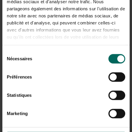
médias sociaux et d'analyser notre trafic. Nous
intervalles réguliers. Les abeilles ne sont donc pas
partageons également des informations sur l'utilisation de
blessées par cela.
notre site avec nos partenaires de médias sociaux, de
publicité et d'analyse, qui peuvent combiner celles-ci
avec d'autres informations que vous leur avez fournies
ou qu'ils ont collectées lors de votre utilisation de leurs
services.
Sélection
Nécessaires
du
consentement
Préférences
Statistiques
À quoi sert le pollen des abeilles ?
Marketing
Le pollen d’abeille est une source riche en vitamines, dont
les vitamines D et B12, qui en font un complément