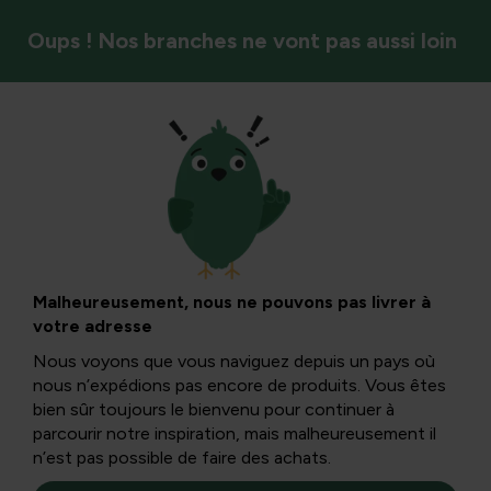
Oups ! Nos branches ne vont pas aussi loin
Insectes et pollinisateurs
Pourquoi le pollen
d’abeille est bon
Malheureusement, nous ne pouvons pas livrer à
votre adresse
pour nous
Nous voyons que vous naviguez depuis un pays où
nous n’expédions pas encore de produits. Vous êtes
bien sûr toujours le bienvenu pour continuer à
Le pollen pollenique est constitué des cellules
parcourir notre inspiration, mais malheureusement il
reproductrices mâles des plantes. Que font-ils et qui en
n’est pas possible de faire des achats.
bénéficie ?