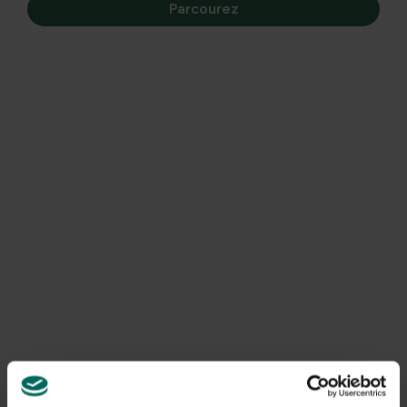
Parcourez
J’aimerais voir cette plante dans chaque jardin.
C’est un
festin pour les yeux et les fleurs en forme d’ombelle ont
aussi une attraction surnaturelle pour les abeilles, les
bourdons et les papillons.
La plante doit son nom à ses tiges carrées robustes, mais
pour moi, elle devrait définitivement s’appeler
Cœur de
Papillon
. Une plante avec un cœur pour les papillons...
Cette plante appartient aux soi-disant vivaces, ce qui
signifie que les parties hors sol de la plante meurent en
hiver. Dans le cas de
Verbena bonariensis
, il se peut que