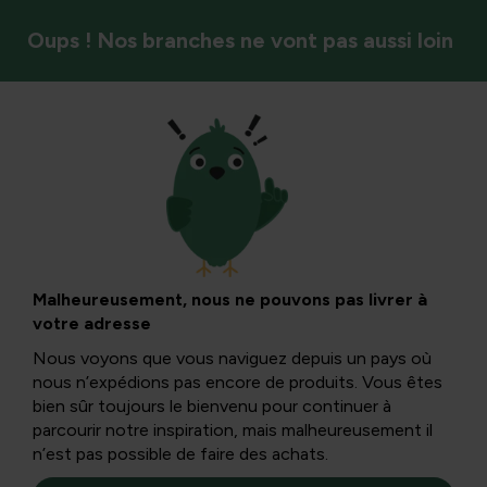
Oups ! Nos branches ne vont pas aussi loin
Insectes et pollinisateurs
Fleurs pour
papillons : Verbena
Malheureusement, nous ne pouvons pas livrer à
votre adresse
bonariensis
Nous voyons que vous naviguez depuis un pays où
nous n’expédions pas encore de produits. Vous êtes
bien sûr toujours le bienvenu pour continuer à
Verbena bonariensis est un régal pour les yeux et les
parcourir notre inspiration, mais malheureusement il
fleurs en forme d’ombelle ont également une attraction
n’est pas possible de faire des achats.
surnaturelle pour les abeilles, les bourdons et les papillons.