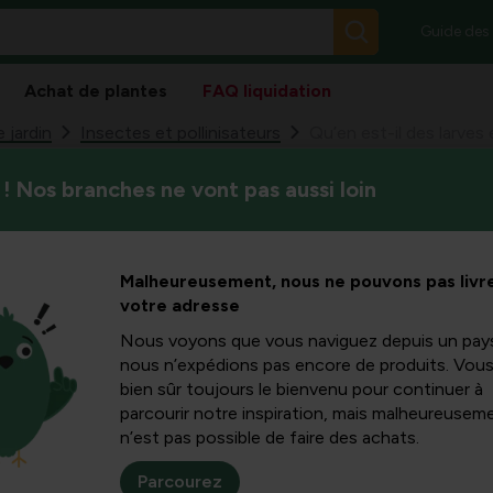
Guide des
Achat de plantes
FAQ liquidation
 jardin
Insectes et pollinisateurs
Qu’en est-il des larves 
! Nos branches ne vont pas aussi loin
Les organismes vivent sur Ter
 larves et
matière organique. Cependan
ir sur la
Malheureusement, nous ne pouvons pas livre
votre adresse
 ?
Nous voyons que vous naviguez depuis un pay
nous n’expédions pas encore de produits. Vou
bien sûr toujours le bienvenu pour continuer à
parcourir notre inspiration, mais malheureuseme
n’est pas possible de faire des achats.
ui digèrent la matière organique. Les vers de terre sont les p
s qui peuvent causer des dégâts.
Parcourez