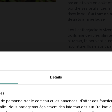
par an et vole en août et
pondre ses œufs. Les la
dans le sol.
Surtout en a
dégâts à la pelouse
.
Les Leatherjackets viven
où ils mangent les plante
pluvieux, ils peuvent aus
nourriture. Ils ne sont pa
Larves
Détails
Les larves peuvent égal
de la famille des coléo
mai, le scarabée de jun
ies.
scarabée rose
. Les la
un abdomen épaissi en f
e personnaliser le contenu et les annonces, d'offrir des fonctio
semaines. La couleur du
rafic. Nous partageons également des informations sur l'utilisati
tête brun-orangé
. Le 