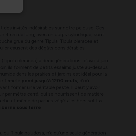
t des invités indésirables sur notre pelouse. Ces
on 4 cm de long, avec un corps cylindrique, sont
uche grue du genre Tipula. Tipula oleracea et
culier causent des dégâts considérables.
ipula oleracea) a deux générations : d’avril à juin
soir, ils forment de petits essaims juste au-dessus
umide dans les prairies et jardins est idéal pour la
e femelle
pond jusqu’à 1200 œufs
, d’où
ant former une véritable peste. Il peut y avoir
ir par mètre carré, qui se nourrissent de matière
herbe et même de parties végétales hors sol.
La
iberne sous terre
.
 ou Tipula paludosa, n’a qu’une seule génération