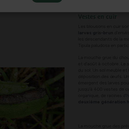
Vestes en cuir
Les blousons en cuir son
larves gris-brun
d’envir
les descendants de la mo
Tipula paludosa en parti
La mouche grue du chou (T
et d’août à octobre. Le 
du sol. Un sol meuble et h
déposition des œufs. Un
émergent des larves pouv
jusqu’à 400 vestes de cu
organique, de racines d’
deuxième génération h
La mouche grue des prés,