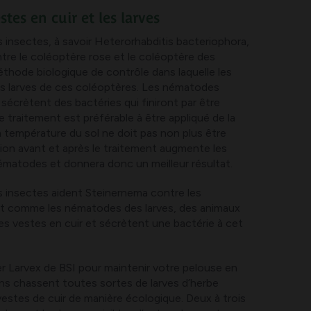
stes en cuir et les larves
insectes, à savoir Heterorhabditis bacteriophora,
ntre le coléoptère rose et le coléoptère des
 méthode biologique de contrôle dans laquelle les
s larves de ces coléoptères. Les nématodes
 sécrètent des bactéries qui finiront par être
Ce traitement est préférable à être appliqué de la
La température du sol ne doit pas non plus être
gation avant et après le traitement augmente les
ématodes et donnera donc un meilleur résultat.
 insectes aident Steinernema contre les
nt comme les nématodes des larves, des animaux
les vestes en cuir et sécrètent une bactérie à cet
er Larvex de BSI pour maintenir votre pelouse en
fins chassent toutes sortes de larves d’herbe
vestes de cuir de manière écologique. Deux à trois