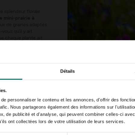
 splendeur florale.
e mini-prairie à
aux de graines adaptés
vous qu’il y ait
ue chaque plante ait
aines ? Ensuite, vous
 propres bombes de
pporter un peu de
Détails
er une prairie fleurie ?
ies.
épend beaucoup de la météo.
Est-ce qu’il fait déjà agréablem
e personnaliser le contenu et les annonces, d'offrir des fonctio
ps est retardé par des températures fraîches et beaucoup de plu
rafic. Nous partageons également des informations sur l'utilisati
 vous donnez aux graines la meilleure chance de germer et de b
, de publicité et d'analyse, qui peuvent combiner celles-ci avec
ils ont collectées lors de votre utilisation de leurs services.