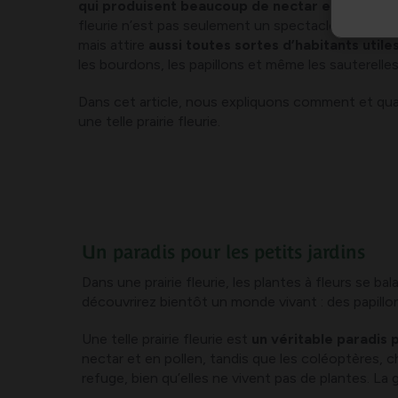
qui produisent beaucoup de nectar et de polle
fleurie n’est pas seulement un spectacle coloré et 
mais attire
aussi toutes sortes d’habitants utiles
les bourdons, les papillons et même les sauterelles
Dans cet article, nous expliquons comment et qu
une telle prairie fleurie.
Un paradis pour les petits jardins
Dans une prairie fleurie, les plantes à fleurs se b
découvrirez bientôt un monde vivant : des papillon
Une telle prairie fleurie est
un véritable paradis 
nectar et en pollen, tandis que les coléoptères, c
refuge, bien qu’elles ne vivent pas de plantes. La 