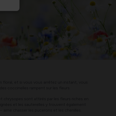
 floral, et si vous vous arrêtez un instant, vous
des coccinelles rampent sur les fleurs.
et chrysopes sont attirés par les fleurs riches en
raignées et les sauterelles y trouvent également
 – aime chasser les pucerons et les chenilles.