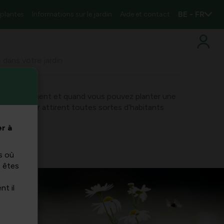
BE - FR
 plantes
Informations sur le jardin
Aide et contact
e dans votre jardin
iquons comment et quand vous pouvez planter une
ches en nectar attirent toutes sortes d’habitants
r à
s où
s êtes
nt il