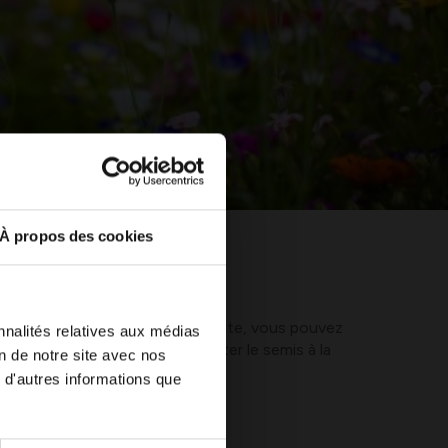
À propos des cookies
ent chaud et sec en avril ? Ensuite, vous pouvez
nnalités relatives aux médias
ie, il est préférable de reporter le semis à la
on de notre site avec nos
ien croître.
 d'autres informations que