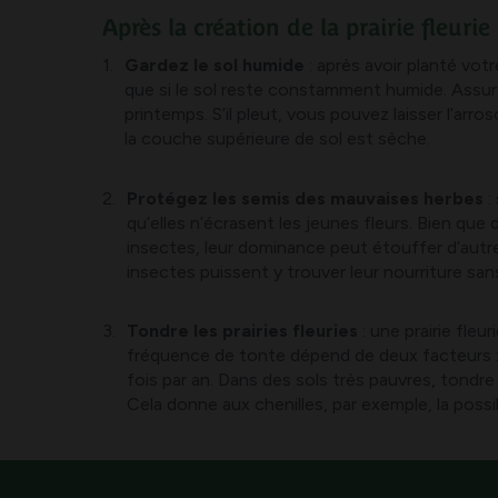
Après la création de la prairie fleurie
Gardez le sol humide
: après avoir planté vot
que si le sol reste constamment humide. Assur
printemps. S’il pleut, vous pouvez laisser l’arr
la couche supérieure de sol est sèche.
Protégez les semis des mauvaises herbes
:
qu’elles n’écrasent les jeunes fleurs. Bien que
insectes, leur dominance peut étouffer d’autre
insectes puissent y trouver leur nourriture sa
Tondre les prairies fleuries
: une prairie fle
fréquence de tonte dépend de deux facteurs : l
fois par an. Dans des sols très pauvres, tondr
Cela donne aux chenilles, par exemple, la poss