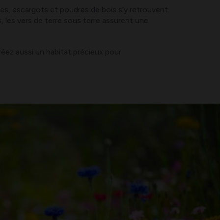
tes, escargots et poudres de bois s’y retrouvent.
les vers de terre sous terre assurent une
réez aussi un habitat précieux pour