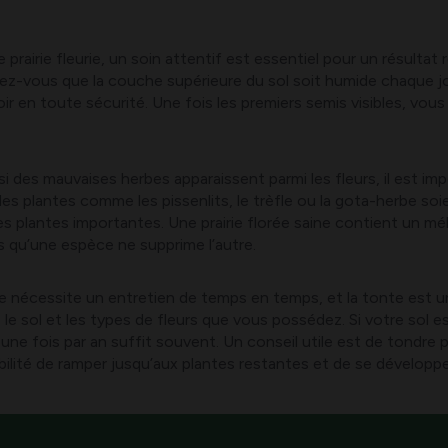
re prairie fleurie, un soin attentif est essentiel pour un résult
ez-vous que la couche supérieure du sol soit humide chaque jo
osoir en toute sécurité. Une fois les premiers semis visibles, vou
 si des mauvaises herbes apparaissent parmi les fleurs, il est i
 des plantes comme les pissenlits, le trèfle ou la gota-herbe so
s plantes importantes. Une prairie florée saine contient un mél
ns qu’une espèce ne supprime l’autre.
urie nécessite un entretien de temps en temps, et la tonte est 
e sol et les types de fleurs que vous possédez. Si votre sol e
e une fois par an suffit souvent. Un conseil utile est de tondre
ibilité de ramper jusqu’aux plantes restantes et de se développ