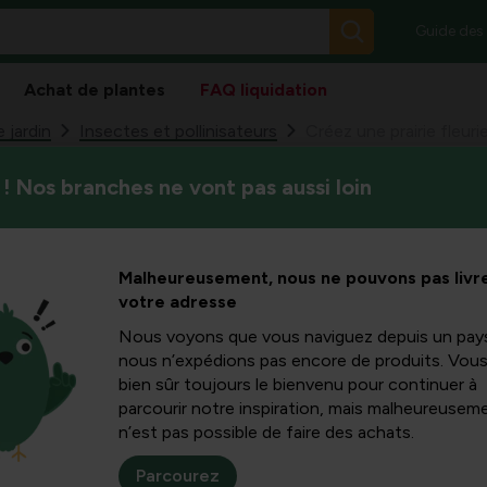
Guide des
Achat de plantes
FAQ liquidation
 jardin
Insectes et pollinisateurs
Créez une prairie fleuri
! Nos branches ne vont pas aussi loin
Dans cet article, nous expl
e fleurie
prairie fleurie. Les fleurs ri
utiles du jardin !
ardin
Malheureusement, nous ne pouvons pas livre
votre adresse
Nous voyons que vous naviguez depuis un pay
nous n’expédions pas encore de produits. Vou
bien sûr toujours le bienvenu pour continuer à
parcourir notre inspiration, mais malheureuseme
alcon
en un paradis
n’est pas possible de faire des achats.
ès judicieux de remplir
nières avec
des fleurs
Parcourez