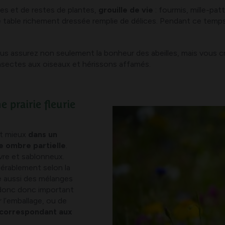
rtes et de restes de plantes,
grouille de vie
: fourmis, mille-pat
able richement dressée remplie de délices. Pendant ce temps, 
vous assurez non seulement la bonheur des abeilles, mais vous c
insectes aux oiseaux et hérissons affamés.
 prairie fleurie
nt mieux
dans un
re ombre partielle
.
vre et sablonneux.
dérablement selon la
te aussi des mélanges
st donc donc important
 l’emballage, ou de
 correspondant aux