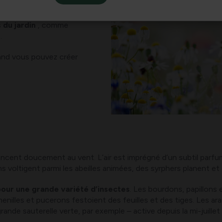
n
. Une telle prairie
vivant à regarder,
 du jardin
, comme
.
and vous pouvez créer
alancent doucement au vent. L’air est imprégné d’un subtil parfum
s voltigent parmi les abeilles animées, des syrphers planent et 
pour une grande variété d’insectes
. Les bourdons, papillons 
henilles et pucerons festoient des feuilles et des tiges. Les a
grande sauterelle verte, par exemple – active depuis la mi-juillet