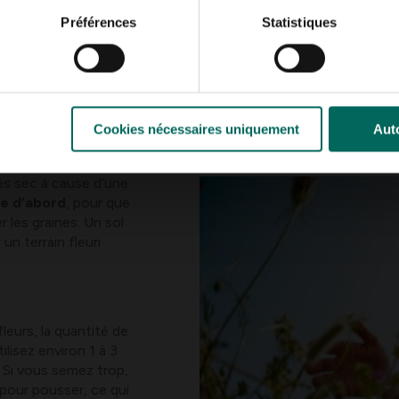
Préférences
Statistiques
ion du sol est
nlevez
pierres et
z un peu la terre, pour
Cookies nécessaires uniquement
Auto
i nécessaire, mélangez
ur en améliorer la
très sec à cause d’une
se d’abord
, pour que
 les graines. Un sol
un terrain fleuri
leurs, la quantité de
ilisez environ 1 à 3
 Si vous semez trop,
 pour pousser, ce qui