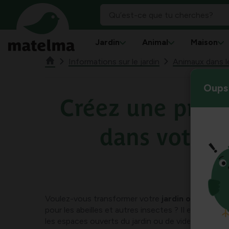
Jardin
Animal
Maison
Informations sur le jardin
Animaux dans le
Oups 
Créez une prairi
dans votre j
Voulez-vous transformer votre
jardin ou votre b
pour les abeilles et autres insectes ? Il est alors tr
les espaces ouverts du jardin ou de vider les jardi