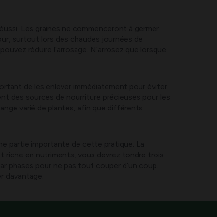
at réussi. Les graines ne commenceront à germer
ur, surtout lors des chaudes journées de
s pouvez réduire l’arrosage. N’arrosez que lorsque
mportant de les enlever immédiatement pour éviter
ient des sources de nourriture précieuses pour les
ange varié de plantes, afin que différents
une partie importante de cette pratique. La
st riche en nutriments, vous devrez tondre trois
 par phases pour ne pas tout couper d’un coup.
er davantage.