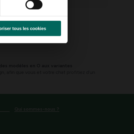
é(s)
riser tous les cookies
des modèles en O aux variantes
esign, afin que vous et votre chat profitiez d’un
Qui sommes-nous ?