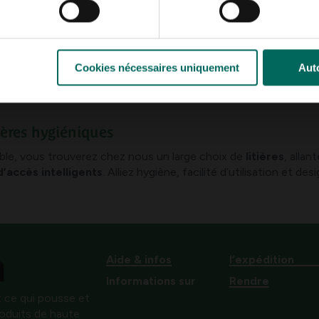
6 - 6 résultat(s) affich
Cookies nécessaires uniquement
Auto
Retour en haut
ières hygiéniques
ble, vous trouverez chez nous un large choix de
litières
, allant
’accès intelligents
. Alliez hygiène, facilité d’utilisation et d
Aide & infos
l’expédition
Informations sur
Rendre
 ce qui pousse et
produits de haute