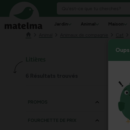
Jardin
Animal
Maison
Animal
Animaux de compagnie
Cat
Oups 
Litières
6
Résultats trouvés
PROMOS
FOURCHETTE DE PRIX