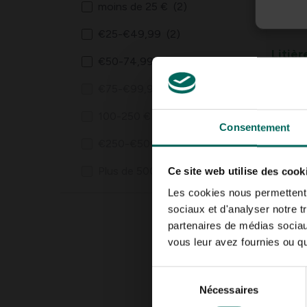
moins de 25 €
(2)
€25-€49,99
(2)
Litièr
€50-74,99
(2)
n Clea
69,
99
€75-€99,99
(0)
100-250 €
(0)
Consentement
€250-€500
(0)
Plus de 500 €
(0)
Ce site web utilise des cook
Les cookies nous permettent d
sociaux et d'analyser notre t
partenaires de médias sociaux
vous leur avez fournies ou qu'
Litièr
Sélection
x 37 c
Nécessaires
du
25,
99
consentement