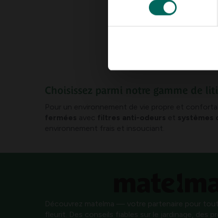
Choisissez parmi notre gamme de lit
Pour un environnement de vie propre et conforta
fermées
avec
filtres anti-odeurs
et
systèmes d
environnement frais et insouciant.
Découvrez matelma — votre partenaire pour tout
fleurit. Des conseils fiables sur le jardinage, des 