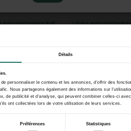
e auto-nettoyante Roll'
Litière auto-nettoyante
n - Grands
n Clean - Douleur moye
59,
99
Détails
ies.
e personnaliser le contenu et les annonces, d'offrir des fonctio
rafic. Nous partageons également des informations sur l'utilisati
, de publicité et d'analyse, qui peuvent combiner celles-ci avec
ils ont collectées lors de votre utilisation de leurs services.
e pour chat Loki 38 x 50
Litière pour chat Lexie 
m - noire
56 x 39,5 cm - noire
Préférences
Statistiques
17,
99