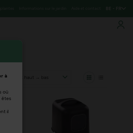
BE - FR
 plantes
Informations sur le jardin
Aide et contact
r à
 par
s où
s êtes
nt il