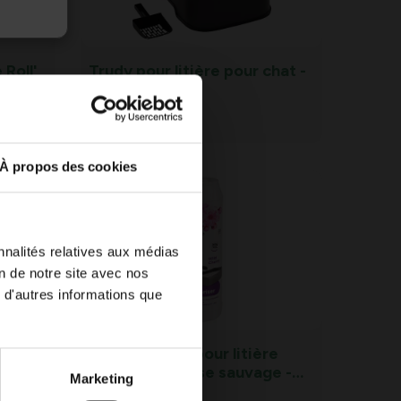
 Roll'
Trudy pour litière pour chat -
nne
anthracite
37,
99
À propos des cookies
nnalités relatives aux médias
on de notre site avec nos
 d'autres informations que
39 x
Désodorisant pour litière
pour chat Cerise sauvage -
Marketing
750 g
9,
99