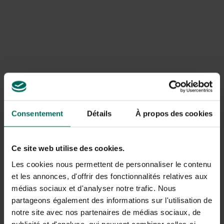
Jeu de tuyau spiralé
Arroseur pivotant
Gardena City
réglable Fiskars 350
Gardening - 10 m
m²
59,
59,
Consentement
Détails
À propos des cookies
99
99
Ce site web utilise des cookies.
Les cookies nous permettent de personnaliser le contenu
et les annonces, d'offrir des fonctionnalités relatives aux
médias sociaux et d'analyser notre trafic. Nous
partageons également des informations sur l'utilisation de
notre site avec nos partenaires de médias sociaux, de
Fixation murale
Vario arroseur
publicité et d'analyse, qui peuvent combiner celles-ci