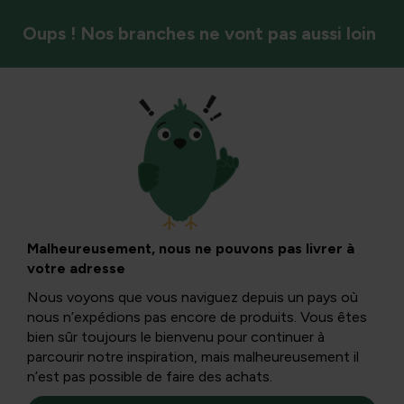
Oups ! Nos branches ne vont pas aussi loin
Entretien des plantes
Gestion de l’eau
Gérez et économisez l’eau avec style. Donnez à vos
Malheureusement, nous ne pouvons pas livrer à
plantes exactement ce dont elles ont besoin avec des
votre adresse
tonneaux, des arrosoirs et des systèmes de goutte-à-
Nous voyons que vous naviguez depuis un pays où
goutte.
nous n’expédions pas encore de produits. Vous êtes
bien sûr toujours le bienvenu pour continuer à
parcourir notre inspiration, mais malheureusement il
Gestion de l’eau
n’est pas possible de faire des achats.