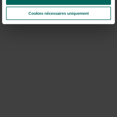
lichtroze, heerlijk geurende ‘Elizabeth’ of de magentaroze
‘Marjorie’. Clematis vitalba is de ook in België en Nederland
Cookies nécessaires uniquement
inheemse, roomwit bloeiende bosrank die zelfs
moeiteloos in hoge bomen klimt. De variëteit ‘Rubra’ van
de Italiaanse clematis (C. viticella) bloeit dieprood, ‘Royal
Velours’ diep, fluweelachtig paars.