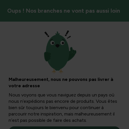
Oups ! Nos branches ne vont pas aussi loin
Plantes grimpantes et rosiers
Clématite en tant
que grimpeurs
Malheureusement, nous ne pouvons pas livrer à
votre adresse
hauts en couleur
Nous voyons que vous naviguez depuis un pays où
nous n’expédions pas encore de produits. Vous êtes
bien sûr toujours le bienvenu pour continuer à
À l’état sauvage, les clématites se trouvent
parcourir notre inspiration, mais malheureusement il
principalement dans l’hémisphère nord. Environ 250
n’est pas possible de faire des achats.
espèces sont connues. L’assortiment cultivé comprend