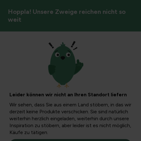
Hoppla! Unsere Zweige reichen nicht so
weit
Kletterpflanzen und Rosen
Clematis als bunte
Kletterer
Leider können wir nicht an Ihren Standort liefern
In freier Wildbahn sind Klematis hauptsächlich auf der
Wir sehen, dass Sie aus einem Land stöbern, in das wir
Nordhalbkugel zu finden. Etwa 250 Arten sind bekannt.
derzeit keine Produkte verschicken. Sie sind natürlich
Das kultivierte Sortiment umfasst viele Hundert von
weiterhin herzlich eingeladen, weiterhin durch unsere
Sorten.
Inspiration zu stöbern, aber leider ist es nicht möglich,
Käufe zu tätigen.