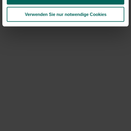
und den Niederlanden heimisch ist und mühelos hohe
Bäume erklimmt. Die Sorte 'Rubra' der italienischen
Verwenden Sie nur notwendige Cookies
Clematis (C. viticella) blüht tiefrot, 'Royal Velours' tief,
samtig violett.