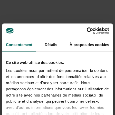
Consentement
Détails
À propos des cookies
Ce site web utilise des cookies.
Les cookies nous permettent de personnaliser le contenu
et les annonces, d'offrir des fonctionnalités relatives aux
médias sociaux et d'analyser notre trafic. Nous
Werkwijze bij het maken van deze
partageons également des informations sur l'utilisation de
herfstkrans
notre site avec nos partenaires de médias sociaux, de
publicité et d'analyse, qui peuvent combiner celles-ci
maak toefjes met de hydrangea en het sedum door
avec d'autres informations que vous leur avez fournies
middel van de corsagedraad
ou qu'ils ont collectées lors de votre utilisation de leurs