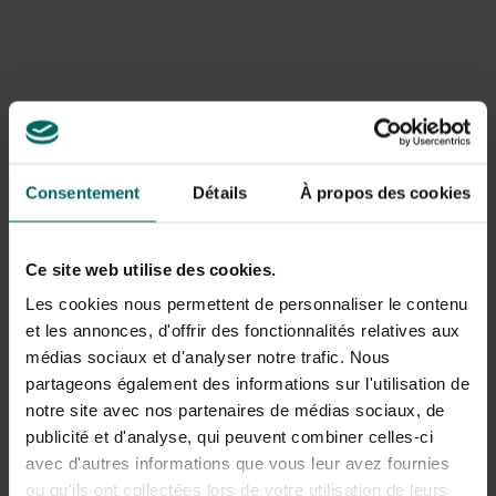
Consentement
Détails
À propos des cookies
Ce site web utilise des cookies.
Les cookies nous permettent de personnaliser le contenu
et les annonces, d'offrir des fonctionnalités relatives aux
médias sociaux et d'analyser notre trafic. Nous
Werkwijze bij het maken van deze
partageons également des informations sur l'utilisation de
herfstkrans
notre site avec nos partenaires de médias sociaux, de
publicité et d'analyse, qui peuvent combiner celles-ci
maak toefjes met de hydrangea en het sedum door
avec d'autres informations que vous leur avez fournies
middel van de corsagedraad
ou qu'ils ont collectées lors de votre utilisation de leurs