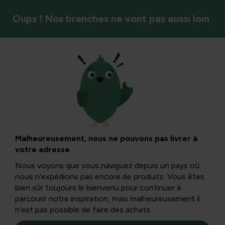
Oups ! Nos branches ne vont pas aussi loin
Calendrier de jardin
Astuce de jardinage
- Entretien
Malheureusement, nous ne pouvons pas livrer à
votre adresse
automnal dans le
Nous voyons que vous naviguez depuis un pays où
nous n’expédions pas encore de produits. Vous êtes
jardin
bien sûr toujours le bienvenu pour continuer à
parcourir notre inspiration, mais malheureusement il
n’est pas possible de faire des achats.
Les nuits se rafraîchissent et la nature s’adapte.