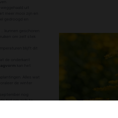
ven.
weggehaald uit
iet meer mooi zijn en
eel gedroogd en
, ... kunnen geschoren
ruiken om zelf stek
emperaturen blijft dit
dat de onderkant
aagvorm
kan het
plantingen. Alles wat
oraleer de winter
 september nog
e tijd om zich te
eral in de tuin uit te
llen worden