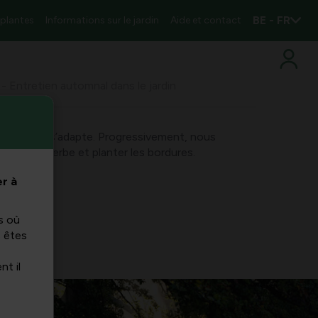
BE - FR
 plantes
Informations sur le jardin
Aide et contact
- Entretien automnal dans le jardin
t la nature s’adapte. Progressivement, nous
, semer l’herbe et planter les bordures.
r à
s où
s êtes
nt il