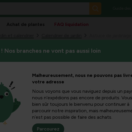
Guide des
Achat de plantes
FAQ liquidation
din et calendrier
Calendrier de jardin
Astuce de jardinage 
! Nos branches ne vont pas aussi loin
Les nuits se rafraîchissent e
inage -
pouvons préparer notre jardin
mnal dans
Malheureusement, nous ne pouvons pas livre
votre adresse
n
Nous voyons que vous naviguez depuis un pay
nous n’expédions pas encore de produits. Vou
bien sûr toujours le bienvenu pour continuer à
parcourir notre inspiration, mais malheureuseme
n’est pas possible de faire des achats.
Parcourez