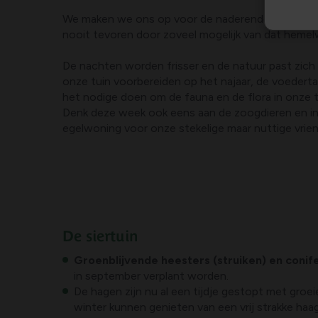
We maken we ons op voor de naderende herfst en 
nooit tevoren door zoveel mogelijk van dat hemel
De nachten worden frisser en de natuur past zich 
onze tuin voorbereiden op het najaar, de voedertafe
het nodige doen om de fauna en de flora in onze 
Denk deze week ook eens aan de zoogdieren en in
egelwoning voor onze stekelige maar nuttige vrie
De siertuin
Groenblijvende heesters (struiken) en conif
in september verplant worden.
De hagen zijn nu al een tijdje gestopt met groeie
winter kunnen genieten van een vrij strakke haag