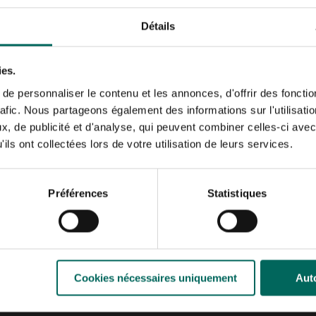
Haal ze dan nu al in
Détails
Solidago) binnen de
ijd tijdig de
ies.
dat de kleuren mooi
e personnaliser le contenu et les annonces, d'offrir des fonctio
 bij droog en zonnig
rafic. Nous partageons également des informations sur l'utilisati
, de publicité et d'analyse, qui peuvent combiner celles-ci avec
en papavers kunnen nu
ils ont collectées lors de votre utilisation de leurs services.
rharde zaailingen
aarszaaisels.
zaden oogsten.
Préférences
Statistiques
 nu de bodem nog warm
ond en
t ze vrij zijn van
Cookies nécessaires uniquement
Auto