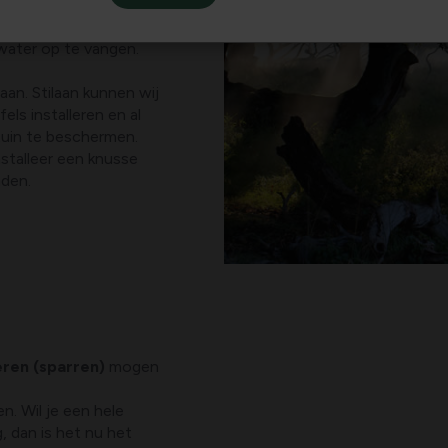
profiteren we als
water op te vangen.
aan. Stilaan kunnen wij
ls installeren en al
tuin te beschermen.
stalleer een knusse
nden.
eren (sparren)
mogen
n. Wil je een hele
, dan is het nu het