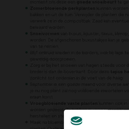
moment om deze een
goede snoeibeurt
te ge
Zomerbloeiende perkplanten
kunnen worden 
bakken en uit de tuin. Verwijder de planten die n
verwerk ze in de compostbak. Zaad kan eventu
bewaard worden.
Snoeivormen
van buxus, liguster, taxus, klimop
worden. De afgeschoren buxustakjes kan je geb
van te nemen.
Blijf onkruid wieden in de borders, ook bij lage t
geweldig doorgroeien.
Zorg er bij het snoeien van hagen steeds voor 
breder is dan de bovenkant. Door deze
tapse h
zonlicht tot onderaan in de voet van de haag.
September is een goede maand voor diverse aan
je nu nog plant zal nog voldoende inwortelen vo
eraan komt.
Vroegbloeiende vaste planten
kunnen ook in
worden gedeeld. Zij hebben nu nog net voldoend
herstellen en stevig in te wortelen.
Maak nu bloembollen schoon om ze binnenkort ov
planten. Oude en losse delen moeten van de bo