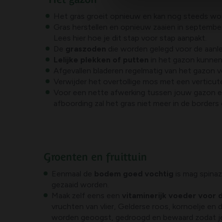
Het gras groeit opnieuw en kan nog steeds wo
Gras herstellen en opnieuw zaaien in septembe
Lees hier hoe je dit stap voor stap aanpakt.
De
graszoden
die worden gelegd voor de aanle
Lelijke plekken of putten
in het gazon kunnen 
Afgevallen bladeren regelmatig van het gazon v
Verwijder het overtollige mos met een verticu
Voor een nette afwerking tussen jouw gazon en
afboording zal het gras niet meer in de border
Groenten en fruittuin
Eenmaal de
bodem goed vochtig
is mag spinazi
gezaaid worden.
Maak zelf eens een
vitaminerijk voeder voor 
vruchten van vlier, Gelderse roos, kornoelje en
worden geoogst, gedroogd en bewaard zodat je z