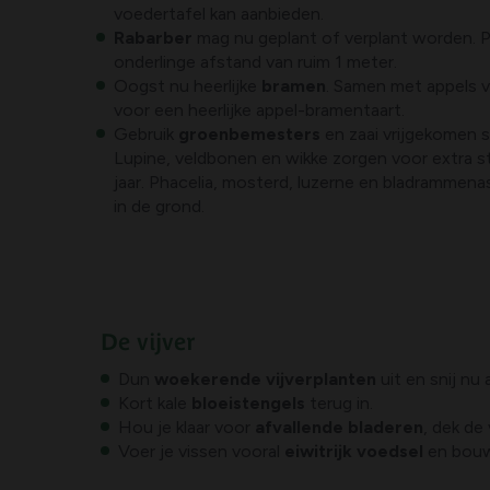
voedertafel kan aanbieden.
Rabarber
mag nu geplant of verplant worden. P
onderlinge afstand van ruim 1 meter.
Oogst nu heerlijke
bramen
. Samen met appels v
voor een heerlijke appel-bramentaart.
Gebruik
groenbemesters
en zaai vrijgekomen s
Lupine, veldbonen en wikke zorgen voor extra s
jaar. Phacelia, mosterd, luzerne en bladrammen
in de grond.
De vijver
Dun
woekerende vijverplanten
uit en snij nu
Kort kale
bloeistengels
terug in.
Hou je klaar voor
afvallende bladeren
, dek de 
Voer je vissen vooral
eiwitrijk voedsel
en bouw