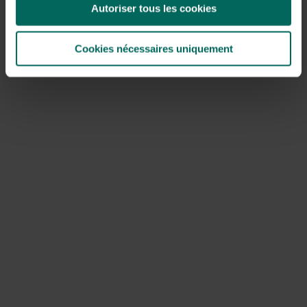
Autoriser tous les cookies
feuilles de la pelouse
et utilisez-la comme paillis dans les
bordures ou recyclez-la dans le tas de compost ou
séparément dans un filet pour obtenir un sol de feuilles
Cookies nécessaires uniquement
de haute qualité. Enlevez également les feuilles des allées
et terrasses du jardin. Combinées à la pluie ou à la rosée
du matin, elles assurent toujours des conditions
glissantes et laissent également des taches difficiles à
enlever sur le revêtement comme les carreaux et les
cloisons.