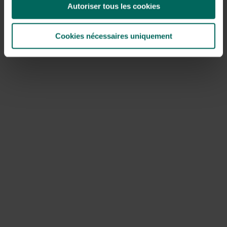
Autoriser tous les cookies
feuilles de la pelouse
et utilisez-la comme paillis dans les
bordures ou recyclez-la dans le tas de compost ou
séparément dans un filet pour obtenir un sol de feuilles
Cookies nécessaires uniquement
de haute qualité. Enlevez également les feuilles des allées
et terrasses du jardin. Combinées à la pluie ou à la rosée
du matin, elles assurent toujours des conditions
glissantes et laissent également des taches difficiles à
enlever sur le revêtement comme les carreaux et les
cloisons.