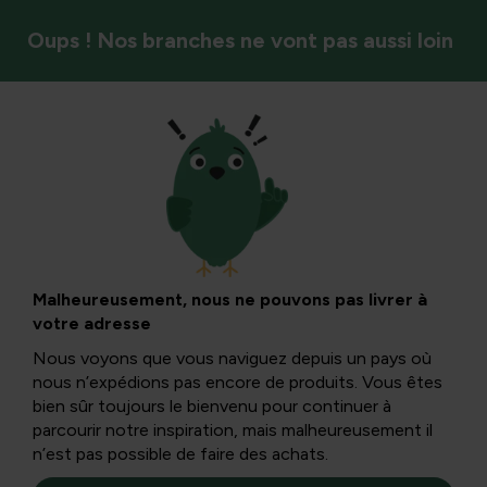
Oups ! Nos branches ne vont pas aussi loin
Calendrier de jardin
Astuce de jardinage
- Bonjour, le mois
Malheureusement, nous ne pouvons pas livrer à
votre adresse
dernier !
Nous voyons que vous naviguez depuis un pays où
nous n’expédions pas encore de produits. Vous êtes
bien sûr toujours le bienvenu pour continuer à
Si vos plantes sensibles au gel ne bénéficient pas encore
parcourir notre inspiration, mais malheureusement il
de protection hivernale, il est conseillé de la fournir
n’est pas possible de faire des achats.
rapidement. Car des dégâts graves causés par le gel