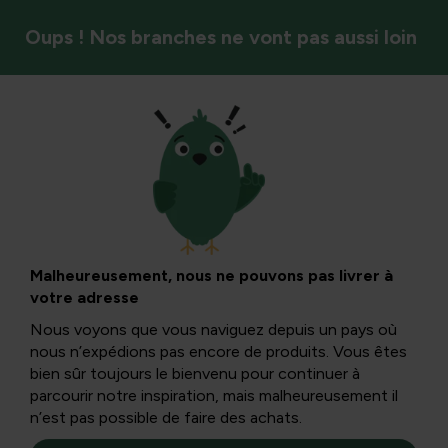
Oups ! Nos branches ne vont pas aussi loin
Jardin
Croissance des
plantes
Malheureusement, nous ne pouvons pas livrer à
votre adresse
Nous voyons que vous naviguez depuis un pays où
Découvrez comment faire pousser des plantes fortes et
nous n’expédions pas encore de produits. Vous êtes
saines : de la graine à la croissance complète. Ici, vous
bien sûr toujours le bienvenu pour continuer à
vous préparez pleinement à la croissance et à la floraison
parcourir notre inspiration, mais malheureusement il
de votre jardin.
n’est pas possible de faire des achats.