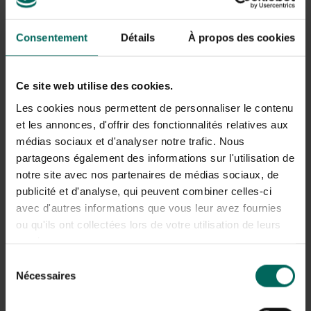
sol - 21 cm - Tigre
ensemble de 20
cocotier Esschert
pièces
14,
6,
99
99
Consentement
Détails
À propos des cookies
Design
Ce site web utilise des cookies.
Les cookies nous permettent de personnaliser le contenu
et les annonces, d'offrir des fonctionnalités relatives aux
médias sociaux et d'analyser notre trafic. Nous
partageons également des informations sur l'utilisation de
notre site avec nos partenaires de médias sociaux, de
Tissu anti-mauvaises
Plateau à semences
publicité et d'analyse, qui peuvent combiner celles-ci
herbes 90 g/m² - 150
noir 57 x 42 x 8 cm
x 500 cm
avec d'autres informations que vous leur avez fournies
16,
9,
99
99
ou qu'ils ont collectées lors de votre utilisation de leurs
services.
Sélection
Nécessaires
du
consentement