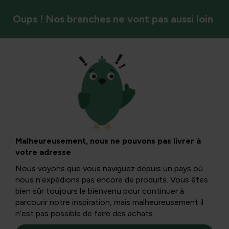
Oups ! Nos branches ne vont pas aussi loin
Outil
Entretien de serre
et outils pour une
Malheureusement, nous ne pouvons pas livrer à
votre adresse
serre en
Nous voyons que vous naviguez depuis un pays où
nous n’expédions pas encore de produits. Vous êtes
polycarbonate de
bien sûr toujours le bienvenu pour continuer à
parcourir notre inspiration, mais malheureusement il
n’est pas possible de faire des achats.
3x3 m