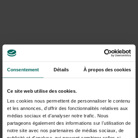
Veiligheidsuitrusting: ladder, handschoenen en
eventueel valbeveiliging
Ventilatie- en klimaatgereedschap: dakventilatie
openers, elektrische of zonnegestuurde ventilatoren
en een eenvoudige hygrometer/thermometer
Bewateringssysteem of gieter met sproeikop voor
gecontroleerde teelt
Technische keuzes en
productadviezen
Consentement
Détails
À propos des cookies
Voor de panelen kies je bij voorkeur polycarbonaat met
dubbele of drielaagse wanden voor betere isolatie. De
Ce site web utilise des cookies.
4–6 mm dikte biedt een balans tussen
lichtdoorlatendheid en stevigheid. Voor serres van 3x3m
Les cookies nous permettent de personnaliser le contenu
is het handig om te kiezen voor een modulaire set die
et les annonces, d'offrir des fonctionnalités relatives aux
later kan worden uitgebreid. Tuinadvies biedt
médias sociaux et d'analyser notre trafic. Nous
polycarbonaat opties met goede UV-bescherming en
partageons également des informations sur l'utilisation de
lange levensduur.
notre site avec nos partenaires de médias sociaux, de
publicité et d'analyse, qui peuvent combiner celles-ci