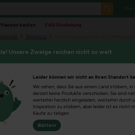
Pflan
Pflanzen kaufen
FAQ Einstellung
Kalender
Werkzeug
Gewächshauspflege und Werkzeuge 
a! Unsere Zweige reichen nicht so weit
Ein Gewächshaus bietet dur
lege und
zusätzliche Wachstumsmöglich
welche Werkzeuge und Materi
ür ein
Leider können wir nicht an Ihren Standort li
großes Gewächshaus aufbaut
der Auswahl von Polycarbona
Wir sehen, dass Sie aus einem Land stöbern, in 
nat-
derzeit keine Produkte verschicken. Sie sind nat
weiterhin herzlich eingeladen, weiterhin durch 
Inspiration zu stöbern, aber leider ist es nicht 
on 3x3 m
Käufe zu tätigen.
Blättern