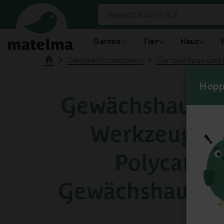
Garten
Tier
Haus
Garteninformationen
Gartenpflege und 
Hoppl
Gewächshauspf
Werkzeuge f
Polycarbo
Gewächshaus v