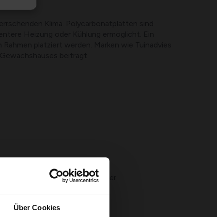
rrschenden Klima. Polycarbonatplatten sind
entere Heizung oder Kühlung ermöglicht. Ein
n Rahmen platziert werden. Marken wie Tuinadvies
s Gewächshauses beiträgt.
einfaches Hygrometer/Thermometer
Über Cookies