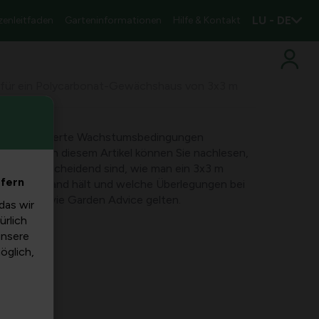
LU - DE
zenleitfaden
Garteninformationen
Hilfe & Kontakt
für ein Polycarbonat-Gewächshaus von 3x3 m
ch kontrollierte Wachstumsbedingungen
keiten. In diesem Artikel können Sie nachlesen,
alien entscheidend sind, wie man ein 3x3 m
efern
 und instand hält und welche Überlegungen bei
tplatten wie Garden Advice gelten.
das wir
ürlich
unsere
möglich,