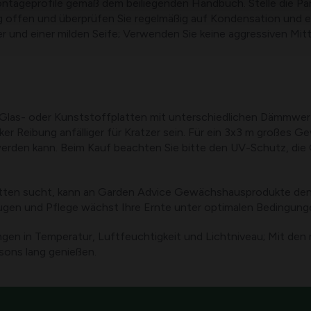
ageprofile gemäß dem beiliegenden Handbuch. Stelle die Pane
 offen und überprüfen Sie regelmäßig auf Kondensation und et
r und einer milden Seife; Verwenden Sie keine aggressiven Mitt
las- oder Kunststoffplatten mit unterschiedlichen Dämmwerte
rker Reibung anfälliger für Kratzer sein. Für ein 3x3 m großes 
rden kann. Beim Kauf beachten Sie bitte den UV-Schutz, die G
atten sucht, kann an Garden Advice Gewächshausprodukte denk
zeugen und Pflege wächst Ihre Ernte unter optimalen Bedingu
en in Temperatur, Luftfeuchtigkeit und Lichtniveau; Mit den
sons lang genießen.