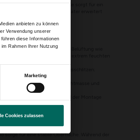
ung zu wählen. Die 4–6 mm Dicke sorgt für ein
modulares Set zu wählen, das später erweitert
 Medien anbieten zu können
hrer Verwendung unserer
 führen diese Informationen
ie im Rahmen Ihrer Nutzung
nstallation einer automatischen Belüftung wie
leiner Luftentfeuchter kann bei extrem feuchten
tergitter an Türen und Lüftungsschlitzen;
Marketing
rch.
durch eine geeignete Silikondichtmasse und
o Panel ist oft möglich; Während der Montage
lle Cookies zulassen
d sorge für eine stabile Oberfläche. Während der