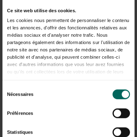
Kies altijd voor biologische en natuurlijke bestrijding om
Ce site web utilise des cookies.
de smaak en veiligheid van eetbare kruiden te
Les cookies nous permettent de personnaliser le contenu
waarborgen. Aanvullende tips:
et les annonces, d'offrir des fonctionnalités relatives aux
Mechanische verwijdering: verwijder direct aangetaste
médias sociaux et d'analyser notre trafic. Nous
bladeren en knip geïnfecteerde scheuten weg.
partageons également des informations sur l'utilisation de
Waterstraal: een stevige straal water tussen de
notre site avec nos partenaires de médias sociaux, de
bladeren spoelt veel bladluizen en ander ongedier af;
publicité et d'analyse, qui peuvent combiner celles-ci
herhaal dit regelmatig.
avec d'autres informations que vous leur avez fournies
Neemolie of milde zeepoplossing: een lage
ou qu'ils ont collectées lors de votre utilisation de leurs
concentratie neemolie of ein milde zeepoplossing kan
services.
insecten helpen bestrijden; laat het opdrogen en volg
de verpakking.
Sélection
Nuttige insecten stimuleren: lieveheersbeestjes en
Nécessaires
du
zweefvliegen bestrijden bladluizen en andere plagen;
consentement
creëer een gevarieerde kruidentuin met bloemen die
Préférences
deze concurrenten aantrekken.
Natuurlijke bestrijdingsmiddelen: gebruik uitsluitend
producten die geschikt zijn voor eetbare planten en
Statistiques
volg de aanwijzingen nauwkeurig.