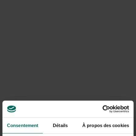
bestrijding. Bij kruiden zoals basilicum, peterselie, munt
en tijm komen deze plagen vaak voor, vooral in warme,
vochtige omstandigheden of bij overvolle potten.
Oorzaken en omstandigheden
Oorzaken voor een uitbraak zijn onder andere
overmatige bemesting die snelgroei bevordert,
onvoldoende ventilatie en hoge luchtvochtigheid.
Overbewatering en natte bladmassa creëren een
gunstige omgeving voor schimmels en insecten. Ook
stress door droogte of onvoldoende licht kan planten
vatbaar maken voor plagen. Een gezonde bodem,
voldoende ruimte tussen planten en regelmatige
ventilatie helpen plagen beperken. Kruiden die in potten
worden gekweekt hebben extra aandacht nodig
vanwege beperkte luchtcirculatie en drainage.
Consentement
Détails
À propos des cookies
Natuurlijke bestrijding en preventie