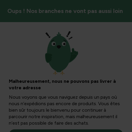
Oups ! Nos branches ne vont pas aussi loin
Recettes de notre propre jardin
Quinoa enrobé de
chocolat
Malheureusement, nous ne pouvons pas livrer à
votre adresse
Nous voyons que vous naviguez depuis un pays où
Il y a quelques années, personne n’avait entendu parler du
nous n’expédions pas encore de produits. Vous êtes
quinoa, encore moins d’en manger. Jusqu’à ce que
bien sûr toujours le bienvenu pour continuer à
l’Organisation des Nations Unies pour l’alimentation et
parcourir notre inspiration, mais malheureusement il
l’agriculture désigne le quinoa comme aliment de l’année
n’est pas possible de faire des achats.
en 2013.