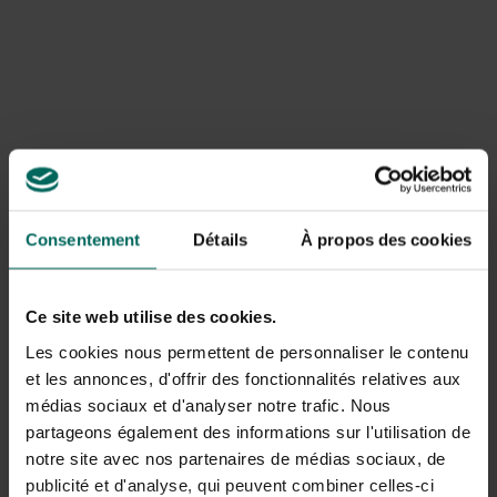
Quinoa is het zaad van een éénjarige plant uit de
amarantenfamilie. De plant komt van nature voor in Zuid-
Amerika en werd door de Inca’s reeds 5000 jaar geleden
gekweekt op de dorre hoogvlaktes boven de 4000 meter
in het Andesgebergte van Peru, Bolivia en Ecuador. De
Inca’s beschouwden de zaden als heilig voedsel.
Intussen wordt quinoa ook in Nederland en België met
succes gekweekt.
Consentement
Détails
À propos des cookies
Voedingswaarde
Quinoa bevat heel wat eiwitten, bijna dubbel zoveel als
Ce site web utilise des cookies.
tarwe en zilvervliesrijst. De samenstelling ervan is te
vergelijken met die van vlees. De eiwitten in quinoa
Les cookies nous permettent de personnaliser le contenu
bevatten bovendien alle essentiële aminozuren die ons
et les annonces, d'offrir des fonctionnalités relatives aux
lichaam niet zelf kan aanmaken.
médias sociaux et d'analyser notre trafic. Nous
partageons également des informations sur l'utilisation de
Door zijn lage glycemische index krijgen we bij het eten
notre site avec nos partenaires de médias sociaux, de
van quinoa minder schommelingen in de
publicité et d'analyse, qui peuvent combiner celles-ci
bloedsuikerspiegel wat leidt tot een betere gezondheid,