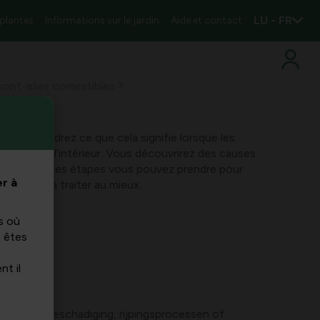
LU - FR
 plantes
Informations sur le jardin
Aide et contact
 sont-elles comestibles ?
vous apprendrez ce que cela signifie lorsque les
un brun à l’intérieur. Vous découvrirez des causes
igne et quelles étapes vous pouvez prendre pour
r à
tible et la traiter au mieux.
s où
s êtes
nt il
zien door beschadiging, rijpingsprocessen of