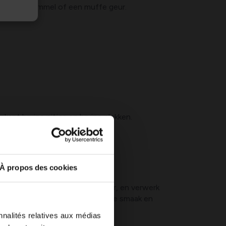
aat met schimmel of een muffe geur.
kant bruine pitjes en bruine plekken.
À propos des cookies
uur is. Let op de textuur en geur, en verwerk
s kleine bruine plekjes zijn en de smaak en
nnalités relatives aux médias