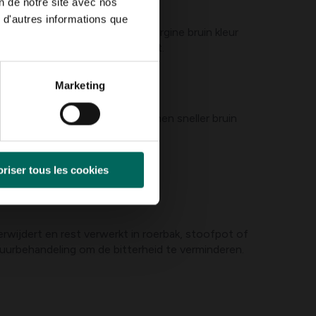
on de notre site avec nos
 d'autres informations que
geur of verkleuring. Voor aubergine bruin kleur
rucht gewicht in verhouding heeft.
Marketing
n plastic.
rijping en oudere vruchten kunnen sneller bruin
chtdicht bakje.
riser tous les cookies
erwijdert en rest verwerkt in roerbak, stoofpot of
 zuurbehandeling om de bitterheid te verminderen.