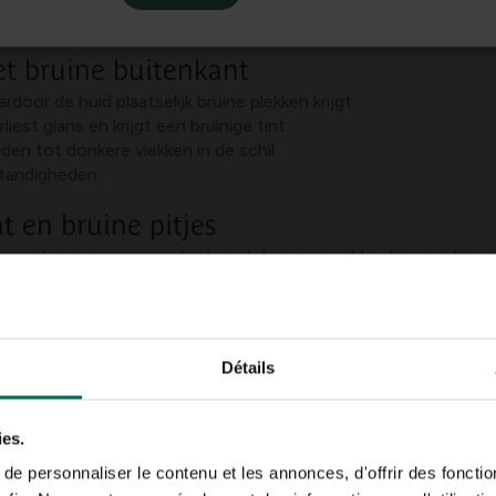
nt aubergine bruin kleur en let op wilt dat dit niet gepaard g
t bruine buitenkant
door de huid plaatselijk bruine plekken krijgt.
liest glans en krijgt een bruinige tint.
iden tot donkere vlekken in de schil.
standigheden.
 en bruine pitjes
t brengt enzymen in contact en dat veroorzaakt aubergine binnen
onkerder zijn door rijping en rijpe pitjes die bruin worden.
 de weefsels in elkaar gaan zitten en bruine vlekken ontstaan.
en kan de binnenkant van nature iets donkerder zijn.
Détails
mits er geen schimmel, een vreemde geur of een slijmerige struct
e bruin van binnen nog eetbaar is vaak correct wanneer er slecht
ies.
techniek en verwijder beschadigde delen.
e personnaliser le contenu et les annonces, d'offrir des fonctio