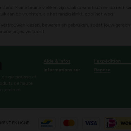
sverstand; kleine bruine vlekken zijn vaak cosmetisch en de rest
uik aan de vruchten; als het ranzig klinkt, gooi het weg.
r vertrouwen kiezen, bewaren en gebruiken, zodat jouw gerecht
bruine pitjes vertoont.
Aide & infos
l’expédition
Informations sur
Rendre
 ce qui pousse et
produits de haute
e jardin et
EMENT EN LIGNE