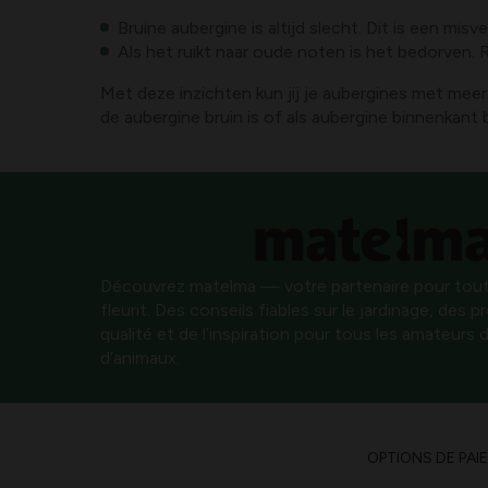
Bruine aubergine is altijd slecht. Dit is een mi
Als het ruikt naar oude noten is het bedorven. R
Met deze inzichten kun jij je aubergines met mee
de aubergine bruin is of als aubergine binnenkant 
Découvrez matelma — votre partenaire pour tout
fleurit. Des conseils fiables sur le jardinage, des 
qualité et de l’inspiration pour tous les amateurs d
d’animaux.
OPTIONS DE PAI