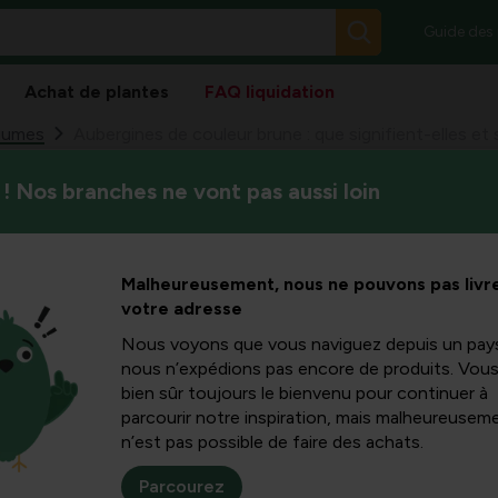
Guide des
Achat de plantes
FAQ liquidation
gumes
Aubergines de couleur brune : que signifient-elles et
! Nos branches ne vont pas aussi loin
Dans cet article informatif, 
 couleur
aubergines brunissent ou ont 
où la couleur brune est un s
fient-elles
Malheureusement, nous ne pouvons pas livre
garder l’aubergine brune comes
votre adresse
estibles ?
Nous voyons que vous naviguez depuis un pay
nous n’expédions pas encore de produits. Vou
bien sûr toujours le bienvenu pour continuer à
parcourir notre inspiration, mais malheureuseme
n’est pas possible de faire des achats.
en de huid van aubergines?
Parcourez
glanzend paars of donkerlila, maar je kunt ook aubergine bruin 