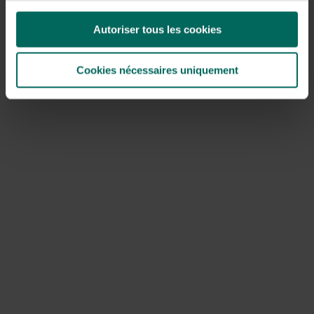
Myrtille ou myrtille ?
Autoriser tous les cookies
Les myrtilles deviennent d’un bleu profond et sont
prêtes à être cueillies, une poignée chaque jour sur
chaque buisson. Ainsi, nous pouvons les apprécier
Cookies nécessaires uniquement
plus longtemps car ils sont délicieux.
Voir la suite