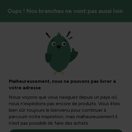
Oups ! Nos branches ne vont pas aussi loin
Potager
Arbres fruitiers et
buissons à baies
Malheureusement, nous ne pouvons pas livrer à
votre adresse
Nous voyons que vous naviguez depuis un pays où
Cultivez vos propres friandises avec notre guide des
nous n’expédions pas encore de produits. Vous êtes
fruits et baies. Des explications claires et des conseils
bien sûr toujours le bienvenu pour continuer à
utiles facilitent la transformation de votre jardin ou de
parcourir notre inspiration, mais malheureusement il
votre balcon en un petit paradis fruitier.
n’est pas possible de faire des achats.