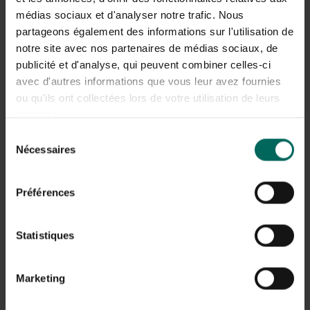
Tout le monde aime les fraises, non ? Ces petites
médias sociaux et d'analyser notre trafic. Nous
bombes de saveur explosent dans ta bouche et
partageons également des informations sur l'utilisation de
sont un vrai régal ! Si vous les cultivez vous-même,
l’expérience gustative est d’autant meilleure !
notre site avec nos partenaires de médias sociaux, de
En savoir plus
publicité et d'analyse, qui peuvent combiner celles-ci
avec d'autres informations que vous leur avez fournies
ou qu'ils ont collectées lors de votre utilisation de leurs
services.
Sélection
Nécessaires
du
consentement
Préférences
Statistiques
Marketing