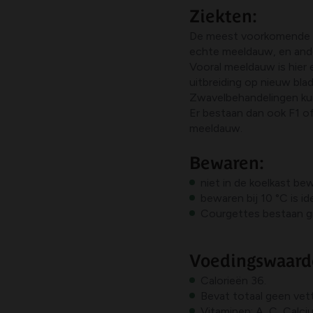
Ziekten:
De meest voorkomende zie
echte meeldauw, en and
Vooral meeldauw is hier
uitbreiding op nieuw blad
Zwavelbehandelingen ku
Er bestaan dan ook F1 of
meeldauw.
Bewaren:
niet in de koelkast be
bewaren bij 10 °C is id
Courgettes bestaan gr
Voedingswaard
Calorieën 36.
Bevat totaal geen vet
Vitaminen: A, C, Calciu