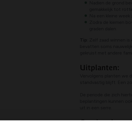
Nadien de grond bev
gemakkelijk tot rot
Na een kleine week 
Zodra de kiemen bo
graden dalen.
Tip
: Zelf zaad winnen is
bevatten soms nauwelijks
gekruist met andere fami
Uitplanten:
Vervolgens planten we d
standvastig blijft. Een z
De periode die zich hier
beplantingen kunnen ook,
uit in een serre.
Groei en bevru
De plant heeft grote b