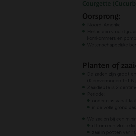
Courgette
(
Cucurb
Oorsprong:
Noord-Amerika
Het is een vruchtgroen
komkommers en pomp
Wetenschappelijke be
Planten of zaai
De zaden zijn groot en
(Kiemvermogen tot 6 j
Zaaidiepte is 2 centim
Periode:
onder glas vanaf laa
in de volle grond pa
We zaaien bij een min
dit om een vlotte ki
zaai in potten van 1