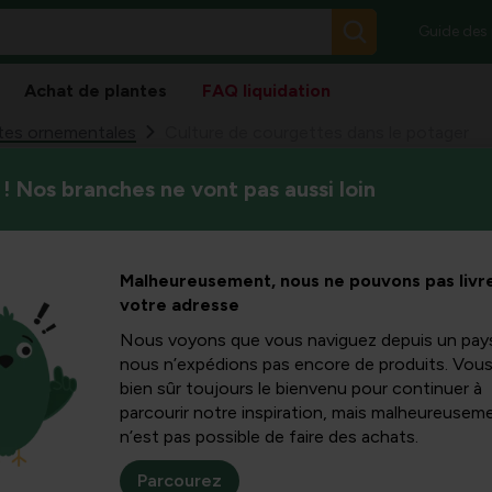
Guide des
Achat de plantes
FAQ liquidation
tes ornementales
Culture de courgettes dans le potager
! Nos branches ne vont pas aussi loin
Lisez tout sur la culture de c
ettes dans
récolte et à l’utilisation en cu
er
Malheureusement, nous ne pouvons pas livre
votre adresse
Nous voyons que vous naviguez depuis un pay
nous n’expédions pas encore de produits. Vou
bien sûr toujours le bienvenu pour continuer à
parcourir notre inspiration, mais malheureuseme
n’est pas possible de faire des achats.
Parcourez