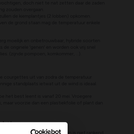
ochtigen, doch niet te nat zetten daar de zaden
ting zouden overgaan.
zullen de kiemplantjes (2 lobben) opkomen.
ven de grond staan mag de temperatuur enkele
 erg moeilijk en onbetrouwbaar, hybride soorten
 de originele 'genen' en worden ook vrij snel
lies. (zijnde pompoen, komkommer, ...).
e courgettes uit van zodra de temperatuur
onnige standplaats ietwat uit de wind is ideaal.
toe het best leent is vanaf 20 mei. Vroegere
 maar voorzie dan een plastiekfolie of plant dan
chting:
laderen die erg grof aanvoelen en is niet rankend.