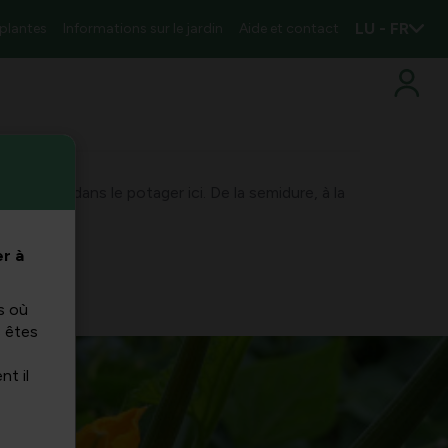
LU - FR
 plantes
Informations sur le jardin
Aide et contact
ourgettes dans le potager ici. De la semidure, à la
isine.
r à
s où
s êtes
nt il