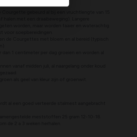
 Courgette gebeurd al bij een vruchtlengte van 15
af halen met een draaibeweging). Langere
geten worden, maar worden taaier en waterachtig
ikt voor soepbereidingen.
den de Courgettes met bloem en al bereid (typisch
n).
dan 1 centimeter per dag groeien en worden al
nnen vanaf midden juli, al naargelang onder koud
gezaaid.
oen als geel van kleur zijn of groenwit.
rdt al een goed verteerde stalmest aangebracht
 samengestelde meststoffen 25 gram 12-10-18.
 om de 2 a 3 weken herhalen.