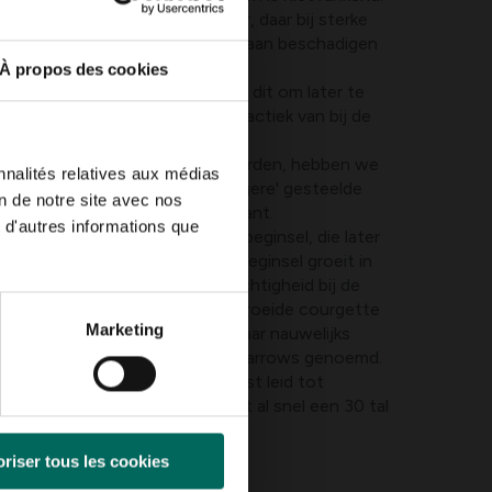
dan 1 plant per vierkante meter, daar bij sterke
een gaan schuren en zo elkaar gaan beschadigen
À propos des cookies
nbrengen rondom de planten, en dit om later te
htvorming. (tegen schimmels, tactiek van bij de
er die niet moet bevrucht worden, hebben we
nnalités relatives aux médias
 bloemen nodig! Het zijn de 'langere' gesteelde
on de notre site avec nos
rgaans eerst vertonen aan de plant.
 d'autres informations que
n hebben een soort van vruchtbeginsel, die later
waardige courgette. Dit vruchtbeginsel groeit in
en volwassen vrucht. Vergeetachtigheid bij de
straft: daags daarna is een volgroeide courgette
Marketing
aarlijvige, waterachtige reus waar nauwelijks
euzecourgettes worden ook wel Marrows genoemd.
nig uit, en een regelmatige oogst leid tot
ieuwe vruchten. (1 plant geeft al snel een 30 tal
riser tous les cookies