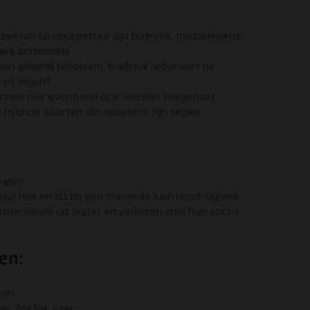
kten bij courgettes zijn botrytis, mozaïekvirus,
ere schimmels.
 een gekend probleem, bladpluk reduceert de
 of vrucht.
nnen hier eventueel ook worden toegepast.
 hybride soorten die resistent zijn tegen
waren.
eaal hier en dit bij een maximale luchtvochtigheid.
otendeels uit water en verliezen snel hun vocht.
en:
ten.
m, fosfor, ijzer,…