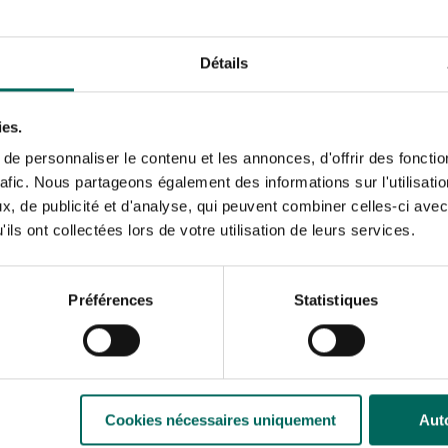
plant daarom niet meer 
wind de bladeren over
(ook de vruchten).
Détails
Je kunt alvast stro aa
gebruiken voor de vruc
aardbeien).
ies.
Tegenover de komkomm
e personnaliser le contenu et les annonces, d'offrir des fonctio
hier wel de mannelijke
rafic. Nous partageons également des informations sur l'utilisati
bloemen, die zich doo
, de publicité et d'analyse, qui peuvent combiner celles-ci avec
De vrouwelijke bloeme
ils ont collectées lors de votre utilisation de leurs services.
uitgroeien tot een vol
enkele dagen uit tot e
oogst wordt snel afge
Préférences
Statistiques
uitgegroeid tot een zw
smaak in zit. Zo’n r
De plant loopt een wei
aanmaak van meerdere n
vruchten).
Cookies nécessaires uniquement
Auto