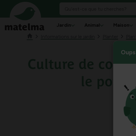
Jardin
Animal
Maison
Informations sur le jardin
Planter
Plan
Oups 
Culture de courg
le potag