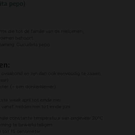
ita pepo
)
te die tot de familie van de meloenen,
oenen behoort.
naming: Cucurbita pepo
en:
 ovaalrond en zijn dan ook eenvoudig te zaaien.
aar).
eter. (= een donkerkiemer).
tste week april tot einde mei.
s vanaf: midden mei tot einde juni.
imale constante temperatuur van ongeveer 20°C.
eming te bewerkstelligen
0 tot 15 centimeter