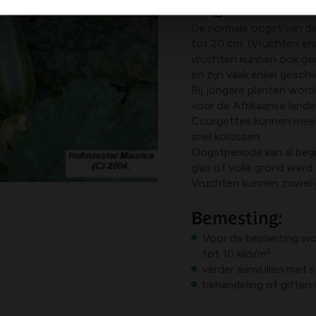
Oogst:
De normale oogst van de
tot 20 cm. (Vruchten er
vruchten kunnen ook ge
en zijn vaak enkel gesch
Bij jongere planten wor
voor de Afrikaanse lande
Courgettes kunnen meer 
snel kolossen.
Oogstperiode kan al begi
glas of volle grond werd 
Vruchten kunnen zowel gr
Bemesting:
Voor de beplanting wo
tot 10 kilo/m²
verder aanvullen met
behandeling of giften