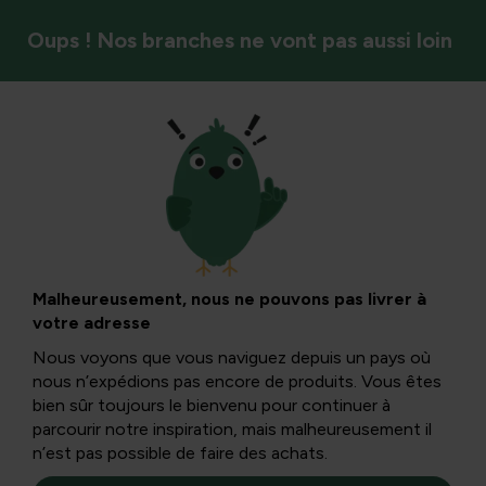
Oups ! Nos branches ne vont pas aussi loin
Plantes ornementales
Conseils pour une
bordure florale
Malheureusement, nous ne pouvons pas livrer à
votre adresse
avec des bulbes
Nous voyons que vous naviguez depuis un pays où
nous n’expédions pas encore de produits. Vous êtes
floraux
bien sûr toujours le bienvenu pour continuer à
parcourir notre inspiration, mais malheureusement il
n’est pas possible de faire des achats.
Vous y trouverez diverses recettes de mélanges de