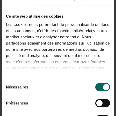
komen. Het mooist doen zij dat tegen een groene
achtergrond of in een groene ondergrond: van
(groenblijvende) heesters, haagblokken en siergrassen.
Ce site web utilise des cookies.
Les cookies nous permettent de personnaliser le contenu
et les annonces, d'offrir des fonctionnalités relatives aux
médias sociaux et d'analyser notre trafic. Nous
partageons également des informations sur l'utilisation de
notre site avec nos partenaires de médias sociaux, de
publicité et d'analyse, qui peuvent combiner celles-ci
avec d'autres informations que vous leur avez fournies
ou qu'ils ont collectées lors de votre utilisation de leurs
Tips voor een sfeervolle tuin
services.
Sélection
7 dahlia ‘City of Alkmaar’, plantdiepte net onder
Nécessaires
du
aardoppervlak
7 dahlia ‘Chat Noir’, plantdiepte net onder
consentement
aardoppervlak
Préférences
7 dahlia ‘Crazy Love’, plantdiepte net onder
aardoppervlak