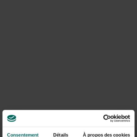
Tips voor een moderne tuin
15 dahlia ‘White Aster’, plantdiepte net onder
aardoppervlak
15 dahlia ‘Kennemerland’, plantdiepte net onder
aardoppervlak
30 gladiolen ‘Ivory Priscilla’, plantdiepte 5 cm
30 Pennisetum villosum (eenjarig siergras)
Plant als basis 30 stuks Pennisetum villosum, verdeeld
over de oppervlakte. Plant daarin in het volgende ritme: 3
dahlia ‘White Aster’, 3 dahlia ‘Kennemerland’ en 6 gladiolen
‘Ivory Priscilla’.
Planttijd: Vanaf half mei.
In een moderne tuin is het aantal kleuren beperkt; vaak
wordt gekozen voor één kleur, soms met toevoeging van
een steunkleur. In een tuin waarin wit en groenwit de
bepalende kleuren zijn, moeten deze goed tot hun recht
Consentement
Détails
À propos des cookies