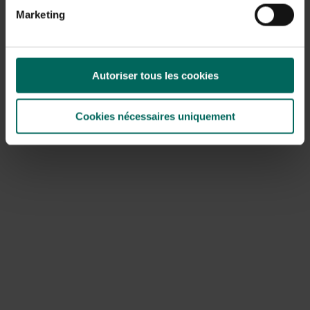
préférence tôt le matin ; Évitez d’arroser trop car cela
Marketing
peut provoquer la pourriture des racines.
Fertilisez selon les recommandations locales et évitez
de surfertiliser qui pourrait provoquer une perte de
feuilles.
Autoriser tous les cookies
Retirez les feuilles infectées et taillez généreusement
les branches endommagées avec des outils propres.
Limiter l’arrosage excessif par le dessus et favoriser la
Cookies nécessaires uniquement
circulation de l’air grâce à une taille rapide ; Cela réduit
l’activité fongique.
Utilisez des remèdes naturels comme l’huile de neem
contre les nuisibles aspirateurs et, lorsque possible,
choisissez des fongicides respectueux de
l’environnement pour les problèmes fongiques
naissants.
Si possible, choisissez des espèces végétales
résistantes aux maladies courantes et ajustez la
stratégie d’entretien en conséquence.
Pour les variétés populaires comme le rouge-gorge, une
approche ciblée de la chute des feuilles est importante :