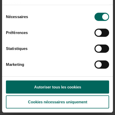
Chenopodium
archangelica
services.
capitatum
1,
1,
83
83
Sélection
Nécessaires
du
consentement
Préférences
Statistiques
Millefeuille millefeuille
Millepertuis -
Marketing
- Achillea millefolium
Hypericum
perforatum
1,
1,
83
83
Autoriser tous les cookies
Cookies nécessaires uniquement