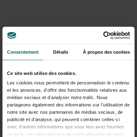
Chou-rave Blaro -
Bazaroet d’épinards
Consentement
Détails
À propos des cookies
Brassica oleracea
d’été
2,
1,
72
83
Ce site web utilise des cookies.
Les cookies nous permettent de personnaliser le contenu
et les annonces, d'offrir des fonctionnalités relatives aux
médias sociaux et d'analyser notre trafic. Nous
partageons également des informations sur l'utilisation de
notre site avec nos partenaires de médias sociaux, de
publicité et d'analyse, qui peuvent combiner celles-ci
avec d'autres informations que vous leur avez fournies
Épinards fraises -
Angelica - Angelica
ou qu'ils ont collectées lors de votre utilisation de leurs