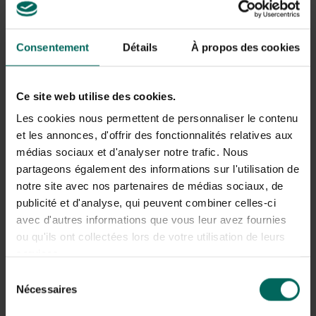
Consentement
Détails
À propos des cookies
Ce site web utilise des cookies.
Les cookies nous permettent de personnaliser le contenu
et les annonces, d'offrir des fonctionnalités relatives aux
médias sociaux et d'analyser notre trafic. Nous
partageons également des informations sur l'utilisation de
Oiseaux chanteurs de l’horloge KooKoo - Avec
notre site avec nos partenaires de médias sociaux, de
bordure verte
publicité et d'analyse, qui peuvent combiner celles-ci
69,
99
avec d'autres informations que vous leur avez fournies
ou qu'ils ont collectées lors de votre utilisation de leurs
services.
Sélection
Nécessaires
du
consentement