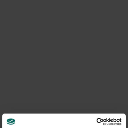
fabriqué en bois imprégné de qualité avec une
couleur
miel
, avec une bonne résistance aux intempéries.
Informations sur le produit
Art. Non.
200267122
Livraison
Livraison à domicile
Produits associés