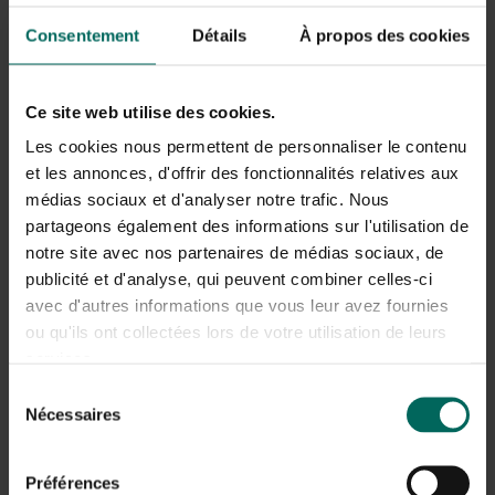
Consentement
Détails
À propos des cookies
Ce site web utilise des cookies.
Les cookies nous permettent de personnaliser le contenu
et les annonces, d'offrir des fonctionnalités relatives aux
médias sociaux et d'analyser notre trafic. Nous
Étagère avec 5 étagères en plastique - 185 x
partageons également des informations sur l'utilisation de
120 x 40 cm
notre site avec nos partenaires de médias sociaux, de
109,
99
publicité et d'analyse, qui peuvent combiner celles-ci
avec d'autres informations que vous leur avez fournies
ou qu'ils ont collectées lors de votre utilisation de leurs
services.
Sélection
Nécessaires
du
consentement
Préférences