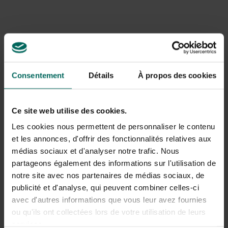
Produits associés
Consentement
Détails
À propos des cookies
Ce site web utilise des cookies.
Les cookies nous permettent de personnaliser le contenu
et les annonces, d'offrir des fonctionnalités relatives aux
médias sociaux et d'analyser notre trafic. Nous
partageons également des informations sur l'utilisation de
notre site avec nos partenaires de médias sociaux, de
publicité et d'analyse, qui peuvent combiner celles-ci
avec d'autres informations que vous leur avez fournies
Barrière de bambou avec écluse - 0,60 x 10 m
ou qu'ils ont collectées lors de votre utilisation de leurs
86,
49
services.