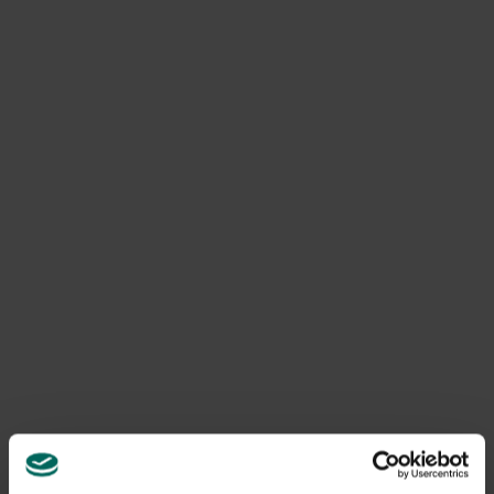
Aardappelen
Aardbeien
Koolrabi
Snijbiet /
Biet
Paksoi
Warmoes
Bindsla / Romeinse
Paprika / peper
Snijselder
sla
Pluksla
Snijsla
Bloemkool
Postelein
Spinazie
Courgette
Rabarber
Tomaten
Doperwten / Peulen
Radijs
Tuinbonen
Frambozen (2de helft
Raap
Tuinkers
van juni)
Rucola
Venkel
Ijsbergsla Kropsla
Savooikool (2de
Wortelen
(2de helft van mei)
helft van juni)
Zuring
Komkommer
Bemest je groenten want de voedingsstoffen hebben ze
hard nodig om mooie, grote vruchten te maken. Gebruik
biologische vloeibare mest voor groenten, tomaten of
kruiden, en meng
elke 2 weken
een dopje in het
gietwater. Zo blijven je groenten steeds verder groeien.