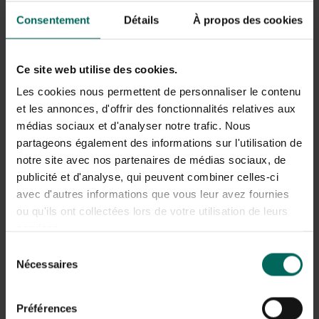
Vooral je tomaten kunnen dat extraatje goed gebruiken
Consentement
Détails
À propos des cookies
om smaakvolle vruchten te maken.
Uitzondering: bonen
hebben geen mest nodig.
Ce site web utilise des cookies.
Blijf tussendoor goed wieden; geef het onkruid geen kans
om in het zaad te komen. Houd de slakken goed in de
Les cookies nous permettent de personnaliser le contenu
gaten want ze kunnen in een mum van tijd jouw
et les annonces, d'offrir des fonctionnalités relatives aux
gewassen kaalvreten! Net zoals de bladluizen die dit jaar
médias sociaux et d'analyser notre trafic. Nous
massaal aanwezig zijn. Deze kleine bladeters
partageons également des informations sur l'utilisation de
vermenigvuldigen zich razendsnel bij warm en vochtig
notre site avec nos partenaires de médias sociaux, de
weer. In de moestuin zien we vooral de zwarte bonenluis
publicité et d'analyse, qui peuvent combiner celles-ci
smullen van je (tuin)bonen. Met hun gesabbel aan de
avec d'autres informations que vous leur avez fournies
blaadjes remmen ze planten in hun groei. Bladluizen zijn
daarnaast ook overbrengers van vervelende virusziekten
ou qu'ils ont collectées lors de votre utilisation de leurs
zoals roetdauw, witziekte en roest. Bestrijd ze met hun
services.
natuurlijke vijanden zoals de larven van lieveheersbeestjes.
Sélection
Op één dag tijd kunnen de larven makkelijk tussen de 100
Nécessaires
du
en de 150 bladluizen verorberen.
consentement
Wist je dat... mieren bladluizen melken? Zowel de groene
Préférences