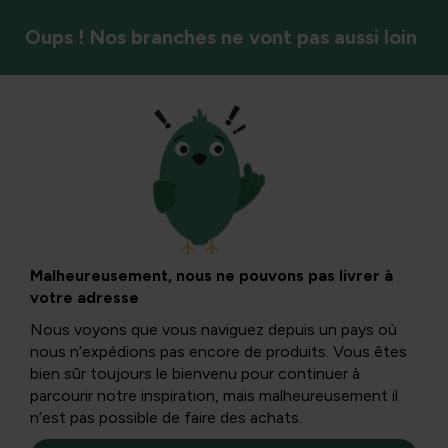
Oups ! Nos branches ne vont pas aussi loin
Récolte et stockage
Juin : la première
récolte et ce qu’il
Malheureusement, nous ne pouvons pas livrer à
votre adresse
reste à semer
Nous voyons que vous naviguez depuis un pays où
nous n’expédions pas encore de produits. Vous êtes
bien sûr toujours le bienvenu pour continuer à
Quelles variétés peut-on encore semer et qu’est-ce que
parcourir notre inspiration, mais malheureusement il
tu peux déjà récolter dans ton savoureux jardin de
n’est pas possible de faire des achats.
confiseries ? Nous examinons de plus près les espèces