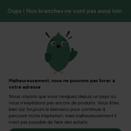
Oups ! Nos branches ne vont pas aussi loin
Saison
Herbe à chat : tout
ce qu’il faut savoir
Malheureusement, nous ne pouvons pas livrer à
votre adresse
sur l’herbe à chat
Nous voyons que vous naviguez depuis un pays où
nous n’expédions pas encore de produits. Vous êtes
et son effet sur les
bien sûr toujours le bienvenu pour continuer à
parcourir notre inspiration, mais malheureusement il
n’est pas possible de faire des achats.
chats