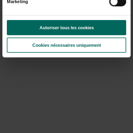
Marketing
duizendblad
(Achillea)
en flox
(Phlox paniculata)
. Weinig
ruimte? Kies dan voor een Hibiscus op stam. Aan de
voet van het ‘boompje’ is dan genoeg ruimte voor
andere, lagere beplanting.
Autoriser tous les cookies
Verzorging
Cookies nécessaires uniquement
Een tuinhibiscus vraagt nauwelijks verzorging en je hebt
geen groene vingers nodig om te genieten van de
bloemenpracht. Geef de struik tijdens droge periodes
regelmatig water (net als de rest van de tuinbeplanting).
Als de Hibiscus het naar z’n zin heeft kan hij tot wel drie
meter hoog worden. Om de heester compact te
houden, kun je ‘em in het voorjaar wat terugsnoeien. De
Hibiscus is prima bestand tegen Nederlandse winters.