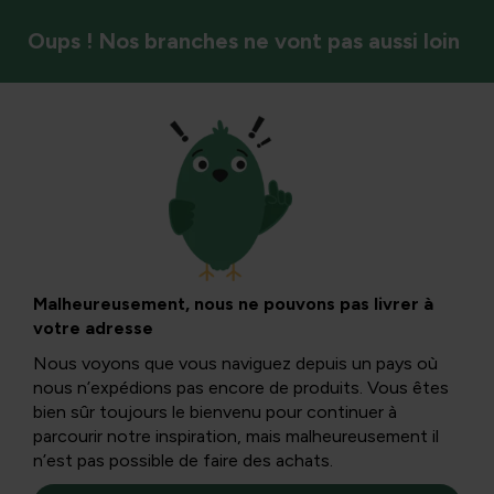
Oups ! Nos branches ne vont pas aussi loin
Plantes ornementales
Un plaisir
insouciant de
Malheureusement, nous ne pouvons pas livrer à
votre adresse
l’hibiscus de jardin
Nous voyons que vous naviguez depuis un pays où
nous n’expédions pas encore de produits. Vous êtes
bien sûr toujours le bienvenu pour continuer à
Un hibiscus de jardin fleuri est un pur plaisir. Les fleurs
parcourir notre inspiration, mais malheureusement il
exotiques apparaissent dès juillet et vous donnent
n’est pas possible de faire des achats.
immédiatement une ambiance de vacances d’été.