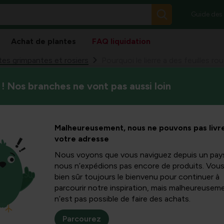
Guide des
Achat de plantes
FAQ liquidation
tes grimpantes et rosiers
Pourquoi le lierre a des feuilles r
! Nos branches ne vont pas aussi loin
Dans cet article informatif, 
rre a des
qui en est la cause, comment
garder la plante en bonne san
: causes,
Malheureusement, nous ne pouvons pas livre
des phénomènes courants tels q
votre adresse
tourne aux feuilles rouges et
 et soin
Nous voyons que vous naviguez depuis un pay
nous n’expédions pas encore de produits. Vou
bien sûr toujours le bienvenu pour continuer à
parcourir notre inspiration, mais malheureuseme
n’est pas possible de faire des achats.
ren bij klimop
Parcourez
ten rood verkleuren; dit kan betekenen dat klimop wordt rood o