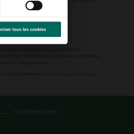
mesting, en goede drainage helpt klimop rood
riser tous les cookies
; voorkom overbemesting in de winter.
rdert luchtcirculatie en vermindert schimmels.
elen of volgens advies.
ra rood blad omkeren naar een gezondere groei.
Qui sommes-nous ?