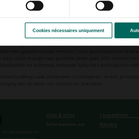
e van schaduwrijke middagen, regelmatige maar bescheiden be
d wordt op ongewenste plekken.
 onderhoud
Cookies nécessaires uniquement
Auto
irect zonlicht op hete dagen en bescherm tegen koude tocht.
 vochtig maar niet drassig, laat in potten extra drainage toe.
weken een gebalanceerde meststof voor groenblijvende hedera
eg zodat energie naar gezonde groei gaat; licht snoeien bevo
 bladziekten en schimmel; behandel tijdig met ecologische midd
d blad bij klimop vaak voorkomen of corrigeren, en kun je hede
erzorging aan op basis van seizoen en toestand.
Aide & infos
l’expédition
Informations sur
Rendre
 ce qui pousse et
produits de haute