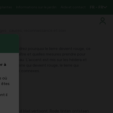
FR - FR
 plantes
Informations sur le jardin
Aide et contact
ouges : causes, reconnaissance et soin
vous apprendrez pourquoi le lierre devient rouge, ce
 la reconnaître et quelles mesures prendre pour
té à nouveau. L’accent est mis sur les hédera et
r à
ue le lierre qui devient rouge, le lierre qui
 les signaux connexes.
s où
s êtes
nt il
f klimop rood blad vertoont. Rode tinten ontstaan