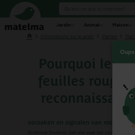
Jardin
Animal
Maison
Informations sur le jardin
Planter
Plan
Oups 
Pourquoi le lie
feuilles rouges 
reconnaissance
oorzaken en signalen van rode blade
Bij klimop (hedera) zien we vaak dat jonge scheu