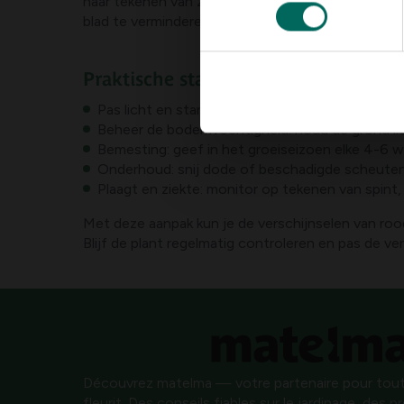
naar tekenen van ziekten. Een gezonde combinati
consentement
blad te verminderen en voorkomt klimop die roo
Praktische stappen voor herstel en
Pas licht en standplaats aan: zet klimop uit d
Beheer de bodemvochtigheid: houd de grond licht
Bemesting: geef in het groeiseizoen elke 4-6 
Onderhoud: snij dode of beschadigde scheuten w
Plaagt en ziekte: monitor op tekenen van spint,
Met deze aanpak kun je de verschijnselen van roo
Blijf de plant regelmatig controleren en pas de v
Découvrez matelma — votre partenaire pour tout
fleurit. Des conseils fiables sur le jardinage, des 