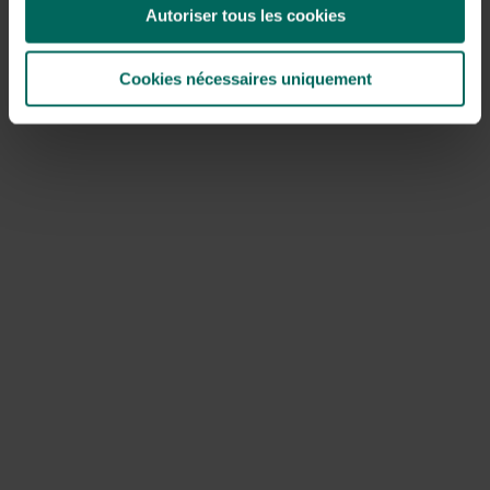
Autoriser tous les cookies
Cookies nécessaires uniquement
Verzorgingstips
De oorspronkelijke azalea’s groeien als bodembedekkers
op lichte hellingen, onder bomen in de halfschaduw, in
voedzame humusrijke en vooral waterdoorlatende grond.
Dit is van groot belang om te weten hoe we onze azalea
verder moeten verzorgen.
Temperatuur
: De planten zijn in de huiskamer te
houden bij een gematigde temperatuur van 15 tot 22°