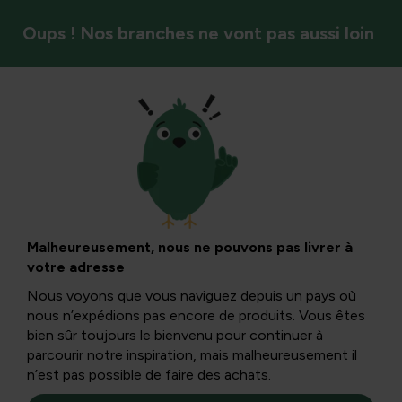
Oups ! Nos branches ne vont pas aussi loin
Plantes d’intérieur
L’azalée comme
plante d’intérieur
Malheureusement, nous ne pouvons pas livrer à
votre adresse
du mois de
Nous voyons que vous naviguez depuis un pays où
nous n’expédions pas encore de produits. Vous êtes
décembre
bien sûr toujours le bienvenu pour continuer à
parcourir notre inspiration, mais malheureusement il
n’est pas possible de faire des achats.
L’Azalée est une colocataire très polyvalente et une