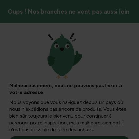
Oups ! Nos branches ne vont pas aussi loin
Plantes d’intérieur
Chutes de cactus :
causes, solutions et
Malheureusement, nous ne pouvons pas livrer à
votre adresse
entretien
Nous voyons que vous naviguez depuis un pays où
nous n’expédions pas encore de produits. Vous êtes
bien sûr toujours le bienvenu pour continuer à
Si un cactus tombe soudainement, la cause est souvent
parcourir notre inspiration, mais malheureusement il
une combinaison d’un mauvais arrosage, d’un manque de
n’est pas possible de faire des achats.
lumière ou d’un manque de stabilité dans le pot. Cet