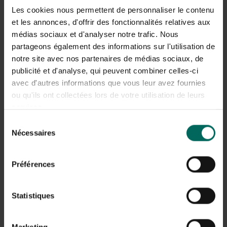
Les cookies nous permettent de personnaliser le contenu
Technieken per soort
et les annonces, d'offrir des fonctionnalités relatives aux
médias sociaux et d'analyser notre trafic. Nous
Voor
keukenlaurier
in volle grond geldt: kies een
zonnige plek met goed doorlatende grond. Zorg voor
partageons également des informations sur l'utilisation de
voldoende water na de verplaatsing en voer regelmatig
notre site avec nos partenaires de médias sociaux, de
watergift uit totdat de plant is hersteld. Voor
publicité et d'analyse, qui peuvent combiner celles-ci
laurierkers
geldt vaak een voorkeur voor een goed
avec d'autres informations que vous leur avez fournies
belichte locatie; bij
laurierhaag verplanten
verplaats je
ou qu'ils ont collectées lors de votre utilisation de leurs
in delen als de haag lang genoeg is en het wortelgestel
services.
intact blijft. Vermijd te natte omstandigheden die
Sélection
wortelrot kunnen bevorderen.
Nécessaires
du
Snoeien en vormgeven:
consentement
keukenlaurier snoeien
Préférences
Naast verplanten is
keukenlaurier snoeien
belangrijk
om de gewenste vorm en productiviteit te behouden.
Statistiques
Snoei bij voorkeur in het late winter- of vroege voorjaar
voordat de groei weer op gang komt. Verwijder dode of
zieke takken en hou takken compact zodat de plant
Marketing