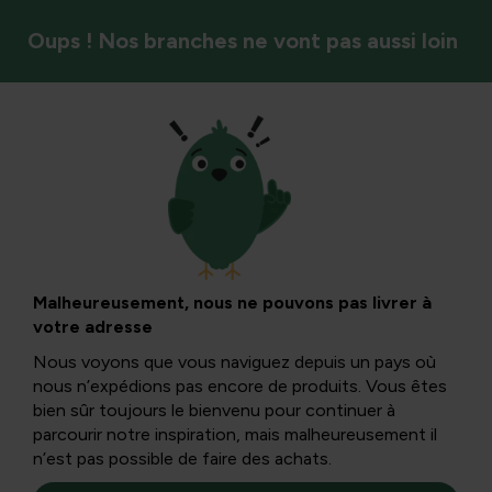
Oups ! Nos branches ne vont pas aussi loin
Arbres et arbustes
Transplantation et
déplacement de
Malheureusement, nous ne pouvons pas livrer à
votre adresse
Laurel : un guide
Nous voyons que vous naviguez depuis un pays où
nous n’expédions pas encore de produits. Vous êtes
pratique
bien sûr toujours le bienvenu pour continuer à
parcourir notre inspiration, mais malheureusement il
n’est pas possible de faire des achats.
Dans cet article, vous apprendrez étape par étape