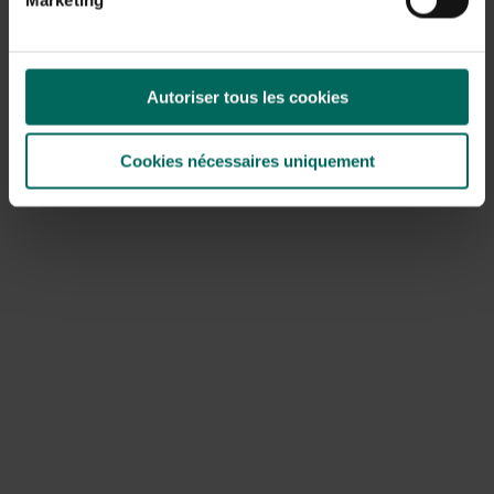
sterk blijft na de verplaatsing. Bij een
laurierhaag
verplanten
kan na herstel een jonge scheutgroei
worden gevormd door regelmatig snoeien.
Autoriser tous les cookies
Onderhoud en nazorg
Cookies nécessaires uniquement
Na het verplanten is het cruciaal om de plant voldoende
water te geven, maar niet te laten blijven staan. Houd de
grond gelijkmatig vochtig gedurende de eerste
groeiregistratie en strooi een laag mulchen rondom de
stam om vocht vast te houden en onkruid te
onderdrukken. Zorg voor voeding in het voorjaar en
vermijd natte en koude periodes die wortelherstel
kunnen belemmeren. Let op tekenen van stress zoals
bladverkleuring of verwelking en handel tijdig.
Ziekten en plagen: wat kun je
tegenkomen?