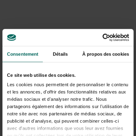
- de bloei ligt tussen juni en september (al naargelang de
soorten).
- de kleuren variëren van wit, roze, blauw tot
roodachtige types.
- weet ook dat de bloemen zich enkel vestigen op het 2
jarige hout. Je onderscheid een 2-jarige twijg makkelijk
van het jongere groene hout.
Consentement
Détails
À propos des cookies
Kleurverandering van de bloemen
- zoals sommige onder jullie waarschijnlijk al eens
Ce site web utilise des cookies.
gehoord hebben, bestaat de mogelijkheid om bepaalde
Les cookies nous permettent de personnaliser le contenu
soorten te "forceren" naar andere kleuren. D.w.z.: de rose
et les annonces, d'offrir des fonctionnalités relatives aux
bloemen kan men tot blauwe "omtoveren", van zodra je
médias sociaux et d'analyser notre trafic. Nous
met de pH van de grond gaat spelen. Dit kan door
partageons également des informations sur l'utilisation de
toediening van 200 gram aluin/m² ALUIN = een
notre site avec nos partenaires de médias sociaux, de
samenstelling van aluminium- en kaliumsulfaat:
publicité et d'analyse, qui peuvent combiner celles-ci
scheikundig: KAl(SO
)
.12H
O. Deze is te koop bij de
4
2
2
avec d'autres informations que vous leur avez fournies
drogist.
Ook andere kleuren kunnen bekomen worden bij andere
ou qu'ils ont collectées lors de votre utilisation de leurs