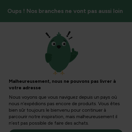
Oups ! Nos branches ne vont pas aussi loin
Arbres et arbustes
Hortensia : types et
plantes
Malheureusement, nous ne pouvons pas livrer à
votre adresse
Nous voyons que vous naviguez depuis un pays où
Plus de 80 espèces sauvages d’hortensias, dont environ
nous n’expédions pas encore de produits. Vous êtes
60 prospèrent nativement dans notre pays. Ces espèces
bien sûr toujours le bienvenu pour continuer à
sont donc robustes, mais feuillues.
parcourir notre inspiration, mais malheureusement il
n’est pas possible de faire des achats.