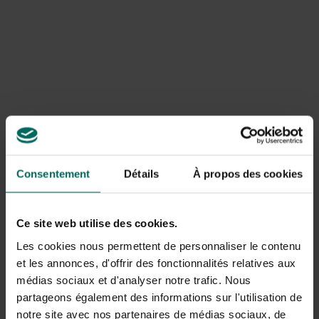
mogelijk maakt.
Afschrikking zonder schade
Gebruik humane afschrikmiddelen die katten uit de buurt
houden zonder vogels of mensen te schaden.
Bewegingssensor-sproeiers, ultrasonic reageerders en
geluids- of geurbasismiddelen kunnen effectief zijn als
ze correct worden geplaatst en regelmatig worden
onderhouden. Plaats afschrikmiddelen langs paden en bij
ingangen, houd rekening met de wind en de naburige
Consentement
Détails
À propos des cookies
bewoners om overlast te voorkomen. Een combinatie
van barrières en afschrikkende maatregelen verhoogt de
kans dat katten bij voliere weghouden op de lange
Ce site web utilise des cookies.
termijn.
Les cookies nous permettent de personnaliser le contenu
Gedrags- en omgevingstips
et les annonces, d'offrir des fonctionnalités relatives aux
Maak de tuin minder aantrekkelijk voor katten door
médias sociaux et d'analyser notre trafic. Nous
voedselresten op te ruimen, kattenbakken en
partageons également des informations sur l'utilisation de
voedselbronnen buiten het tuingebied te houden en
notre site avec nos partenaires de médias sociaux, de