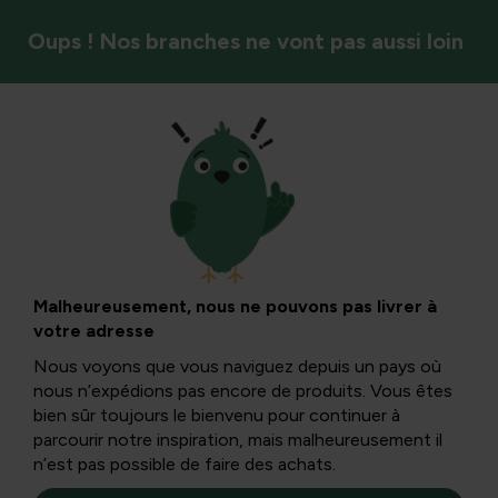
Oups ! Nos branches ne vont pas aussi loin
Nuisance animale
Chats sur l’herbe et
dans les volières :
Malheureusement, nous ne pouvons pas livrer à
votre adresse
prévention, santé
Nous voyons que vous naviguez depuis un pays où
nous n’expédions pas encore de produits. Vous êtes
et conseils
bien sûr toujours le bienvenu pour continuer à
parcourir notre inspiration, mais malheureusement il
n’est pas possible de faire des achats.
pratiques