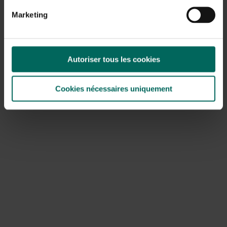
mechanische of elektrische vallen populaire opties.
Marketing
Snapt traps: effectief en eenvoudig te plaatsen; zorg
voor duidelijke afscherming om huisdieren tegen te
houden.
Autoriser tous les cookies
Elektronische vallen: leveren snelle doding en zijn
gebruiksvriendelijk; verwijder de dode rat direct en
reinig de val regelmatig.
Cookies nécessaires uniquement
Levende vallen: geschikt als humane oplossing, maar
vereist lange termijn monitoring en vrijlating op een ver
afgelegen plek.
Gif en gifstations: alleen door professionals en
volgens de lokale wetgeving; risico's voor huisdieren
en niet-doeldieren.
Specifieke situaties in de tuin
Ratten door kippen buren ontstaan vaak wanneer
naburige kippenhokken voerresten laten hangen of
lekkages vertonen; ga in gesprek met de buren en zorg