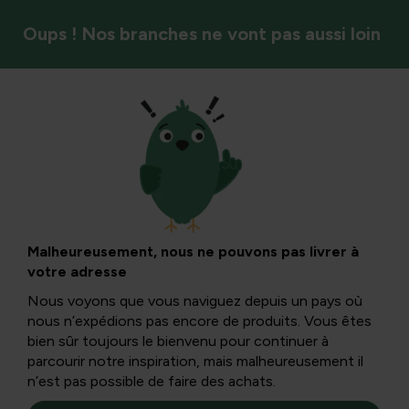
Oups ! Nos branches ne vont pas aussi loin
Nuisance animale
Rats et compost :
prévention, gestion
Malheureusement, nous ne pouvons pas livrer à
votre adresse
et conseils pour un
Nous voyons que vous naviguez depuis un pays où
nous n’expédions pas encore de produits. Vous êtes
jardin sûr et propre
bien sûr toujours le bienvenu pour continuer à
parcourir notre inspiration, mais malheureusement il
n’est pas possible de faire des achats.
Les rats dans le tas de compost et les bacs à compost