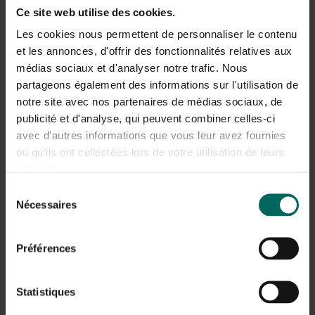
Speciale materialen en beschermd
Ce site web utilise des cookies.
onderhoud
Les cookies nous permettent de personnaliser le contenu
et les annonces, d'offrir des fonctionnalités relatives aux
Voor de onderkant en rand kan hardware cloth met een
médias sociaux et d'analyser notre trafic. Nous
maaswijdte van 12 mm of kleiner helpen om ratten uit de
basis te houden. Houd de omgeving vrij van een
partageons également des informations sur l'utilisation de
voorkomende voedselbron zoals een open
notre site avec nos partenaires de médias sociaux, de
afvalcontainer en controleer de hoop regelmatig op
publicité et d'analyse, qui peuvent combiner celles-ci
tekenen van activiteit zoals roedels urine,
avec d'autres informations que vous leur avez fournies
knaagsymptomen of uitwerpselen.
ou qu'ils ont collectées lors de votre utilisation de leurs
services.
Beheer en bestrijding bij aanhoudende
Sélection
Nécessaires
du
overlast
consentement
Bij aanhoudende overlast kun je een combinatie van
Préférences
preventie en gerichte bestrijding overwegen. Veiligheid
voor huisdieren en kinderen blijft prioriteit. In veel
gevallen kan een professionele ongediertebestrijder
Statistiques
adviseren over de juiste methode en het toepassen van
gifmiddelen onder strikte regelgeving; daarnaast blijven